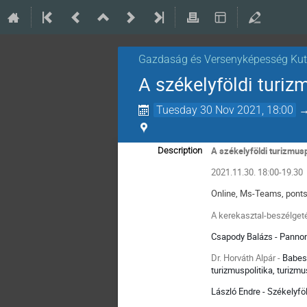
Gazdaság és Versenyképesség Kut
A székelyföldi turiz
Tuesday 30 Nov 2021, 18:00
A székelyföldi turizmus
Description
2021.11.30. 18:00-19.30
Online, Ms-Teams, pont
A kerekasztal-beszélgeté
Csapody Balázs - Pannon
Dr. Horváth Alpár -
Babes-
turizmuspolitika, turiz
László Endre - Székelyfö