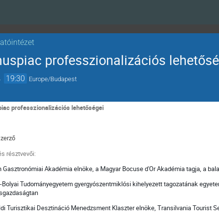
atóintézet
muspiac professzionalizációs lehetősé
→
19:30
Europe/Budapest
piac professzionalizációs lehetőségei
szerző
s résztvevői:
 Gasztronómiai Akadémia elnöke, a Magyar Bocuse d'Or Akadémia tagja, a bal
Bolyai Tudományegyetem gyergyószentmiklósi kihelyezett tagozatának egyetemi 
musgazdaságtan
ldi Turisztikai Desztináció Menedzsment Klaszter elnöke, Transilvania Tourist Se