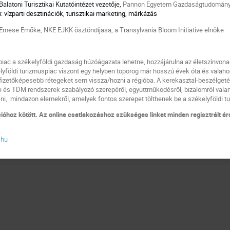
Balatoni Turisztikai Kutatóintézet vezetője,
Pannon Egyetem Gazdaságtudományi 
i:
vízparti desztinációk
,
turisztikai marketing
,
márkázás
 Emese Emőke, NKE EJKK ösztöndíjasa, a Transylvania Bloom Initiative elnöke
piac a székelyföldi gazdaság húzóágazata lehetne, hozzájárulna az életszínvon
földi turizmuspiac viszont egy helyben toporog már hosszú évek óta és valahog
j, fizetőképesebb rétegeket sem vissza/hozni a régióba. A kerekasztal-beszélge
si és TDM rendszerek szabályozó szerepéről, együttműködésről, bizalomról va
ni, mindazon elemekről, amelyek fontos szerepet tölthenek be a székelyföldi tu
ióhoz kötött. Az online csatlakozáshoz szükséges linket minden regisztrált é
.hu