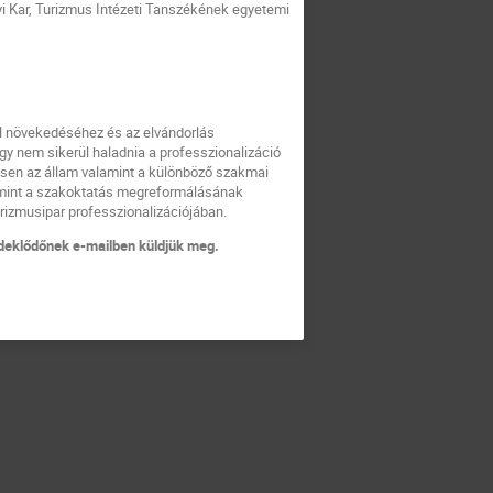
Kar, Turizmus Intézeti Tanszékének egyetemi
al növekedéséhez és az elvándorlás
y nem sikerül haladnia a professzionalizáció
tésen az állam valamint a különböző szakmai
lamint a szakoktatás megreformálásának
rizmusipar professzionalizációjában.
rdeklődőnek e-mailben küldjük meg.