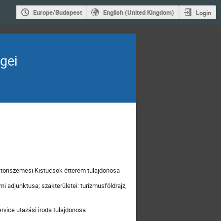
Europe/Budapest
English (United Kingdom)
Login
gei
atonszemesi Kistücsök étterem tulajdonosa
adjunktusa; szakterületei: turizmusföldrajz,
rvice utazási iroda tulajdonosa