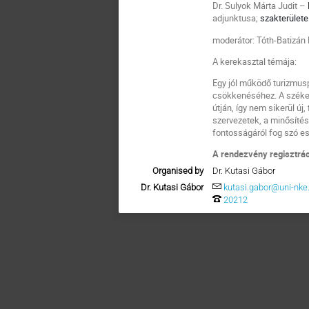
Dr. Sulyok Márta Judit –
adjunktusa;
szakterülete
moderátor: Tóth-Batizán
A kerekasztal témája:
Egy jól működő turizmus
csökkenéséhez. A székely
útján, így nem sikerül ú
szervezetek, a minősíté
fontosságáról fog szó es
A rendezvény regisztrác
Organised by
Dr. Kutasi Gábor
Dr. Kutasi Gábor
kutasi.gabor@uni-nke
20212