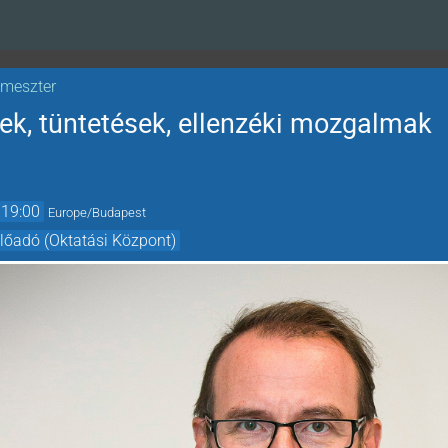
emeszter
ek, tüntetések, ellenzéki mozgalmak
19:00
Europe/Budapest
előadó (Oktatási Központ)