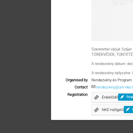
Szeretettel várjuk Száje
TÖREKVÉSEK, TÜNTETÉ
A rendezvény dátum: dec
A rendezvény helyszíne: O
Organised by
Rendezvény és Program 
Contact
rendezveny@uni-nke.
Registration
Érdeklődő
Regi
NKE Hallgató