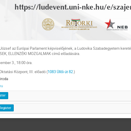
r József az
Európai Parlament képviselőjének,
a Ludovika Szabadegyetem keret
SEK, ELLENZÉKI MOZGALMAK
című előadására.
ember 3., 18:00 óra.
ktatási Központ, III. előadó (
1083 Üllői út 82.
)
iroda
hu
ster
Register