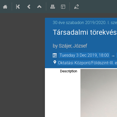
30 éve szabadon 2019/2020. I. sz
Társadalmi törekvés
by
Szájer, József
Tuesday 3 Dec 2019, 18:00
→
Oktatási Központ/Földszint-III. 
Description