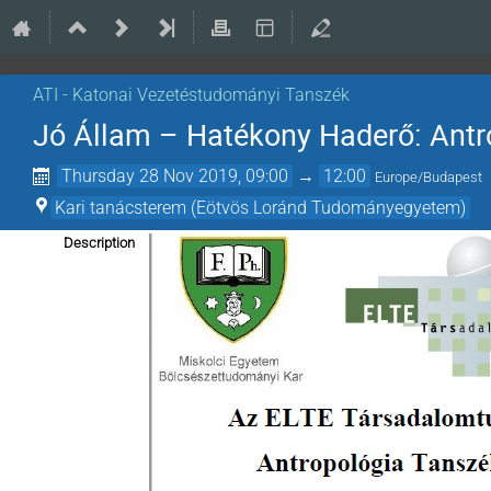
ATI - Katonai Vezetéstudományi Tanszék
Jó Állam – Hatékony Haderő: Antr
Thursday 28 Nov 2019, 09:00
→
12:00
Europe/Budapest
Kari tanácsterem (Eötvös Loránd Tudományegyetem)
Description