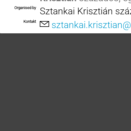
Organised by
Sztankai Krisztián sz
Kontakt
sztankai.krisztian