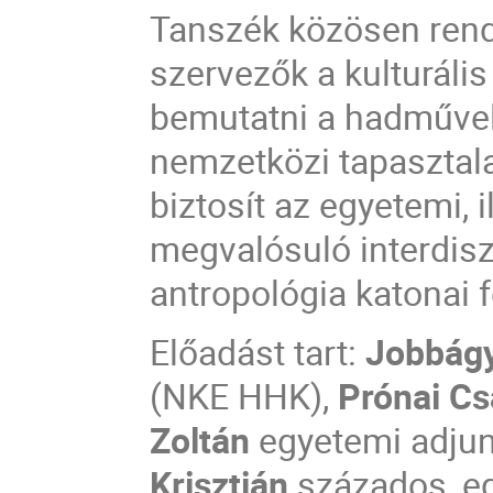
Tanszék közösen rend
szervezők a kulturális
bemutatni a hadművel
nemzetközi tapasztala
biztosít az egyetemi,
megvalósuló interdiszc
antropológia katonai 
Előadást tart:
Jobbágy
(NKE HHK),
Prónai C
Zoltán
egyetemi adju
Krisztián
százados, e