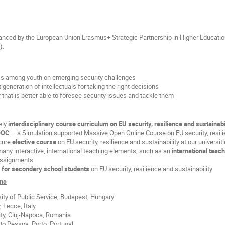
inanced by the European Union Erasmus+ Strategic Partnership in Higher Educat
).
s among youth on emerging security challenges
 generation of intellectuals for taking the right decisions
 that is better able to foresee security issues and tackle them
ely
interdisciplinary course curriculum on EU security, resilience and sustainabi
OOC
– a Simulation supported Massive Open Online Course on EU security, resili
cure
elective course
on EU security, resilience and sustainability at our universit
y interactive, international teaching elements, such as an
international teach
 assignments
 for secondary school students
on EU security, resilience and sustainability
ons
sity of Public Service, Budapest, Hungary
, Lecce, Italy
ity, Cluj-Napoca, Romania
do Pessoa, Porto, Portugal