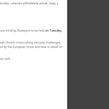
ésébe, valamint előfeltétele annak, hogy a
cure InfoDay Budapest to be held
on Tuesday,
pean Union’s crosscutting security challenges
ed by the European Union and hear in detail on
as well: