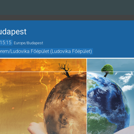
udapest
15:15
Europe/Budapest
erem/Ludovika Főépület (Ludovika Főépület)