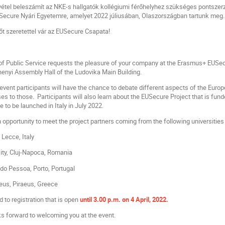
tel beleszámít az NKE-s hallgatók kollégiumi férőhelyhez szükséges pontszerz
USecure Nyári Egyetemre, amelyet 2022 júliusában, Olaszországban tartunk meg.
t szeretettel vár az EUSecure Csapata!
 of Public Service requests the pleasure of your company at the Erasmus+ EUSe
henyi Assembly Hall of the Ludovika Main Building.
 event participants will have the chance to debate different aspects of the Euro
s to those. Participants will also learn about the EUSecure Project that is fund
 to be launched in Italy in July 2022.
 opportunity to meet the project partners coming from the following universities 
Lecce, Italy
y, Cluj-Napoca, Romania
 Pessoa, Porto, Portugal
us, Piraeus, Greece
d to registration that is open
until 3.00 p.m. on 4 April, 2022.
 forward to welcoming you at the event.