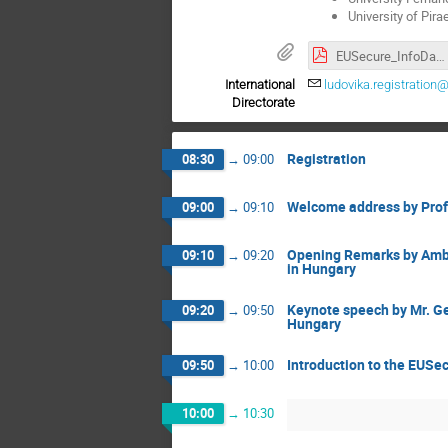
University of Pir
EUSecure_InfoDay_Programme_20220401.pdf
International
ludovika.registration
Directorate
Registration
08:30
→
09:00
Welcome address by Prof. 
09:00
→
09:10
Opening Remarks by Amb.
09:10
→
09:20
in Hungary
Keynote speech by Mr. Ge
09:20
→
09:50
Hungary
Introduction to the EUSec
09:50
→
10:00
10:00
→
10:30