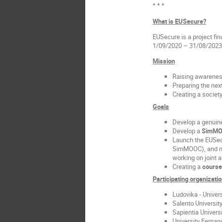
* * *
What is EUSecure?
EUSecure is a project f
1/09/2020 – 31/08/2023
Mission
Raising awarenes
Preparing the next
Creating a society
Goals
Develop a genuin
Develop a
SimM
Launch the EUSe
SimMOOC), and man
working on joint
Creating a
course
Participating organizati
Ludovika - Univer
Salento University
Sapientia Univers
University Fernan