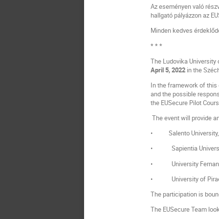
Az eseményen való részvé
hallgató pályázzon az E
Minden kedves érdeklődő
* * *
The Ludovika University
April 5, 2022
in the Széc
In the framework of this
and the possible response
the EUSecure Pilot Course
The event will provide an
• Salento University, 
• Sapientia Universit
• University Fernando
• University of Pirae
The participation is boun
The EUSecure Team looks