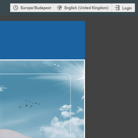
Europe/Budapest
English (United Kingdom)
Login