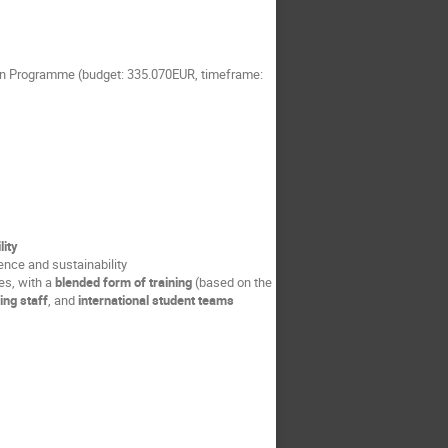
ion Programme (budget: 335.070EUR, timeframe:
lity
ence and sustainability
ies, with a
blended form of training
(based on the
ing staff
, and
international student teams