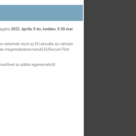
napjára
2022. április 5-én, kedden, 9.00 órai
 vehetnek részt az EU aktuális és várható
ában megrendezésre kerülő EUSecure Pilot
selőivel az alábbi egyetemekről: