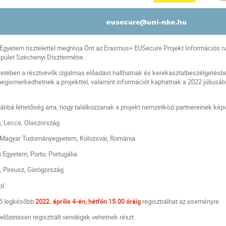
 Egyetem tisztelettel meghívja Önt az Erasmus+ EUSecure Projekt Információs 
épület Széchenyi Dísztermébe.
etében a résztvevők izgalmas előadást hallhatnak és kerekasztalbeszélgetésben
 megismerkedhetnek a projekttel, valamint információt kaphatnak a 2022 július
bbá lehetőség arra, hogy találkozzanak a projekt nemzetközi partnereinek képvi
Lecce, Olaszország
agyar Tudományegyetem, Kolozsvár, Románia
yetem, Porto, Portugália
ireusz, Görögország
l.
dő legkésőbb
2022. április 4-én, hétfőn 15.00 óráig
regisztrálhat az eseményre.
előzetesen regisztrált vendégek vehetnek részt.