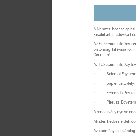
A Nemzeti Közszolgálati
kezdettel
a Ludovika Fő
Az EUSecure InfoDay ker
biztonsági kihívásairól,
Course-ról.
Az EUSecure InfoDay tová
• Salentói Egyetem, 
• Sapientia Erdélyi M
• Fernando Pessoa Eg
• Pireuszi Egyetem, P
A rendezvény nyelve ango
Minden kedves érdeklő
Az eseményen kizárólag 