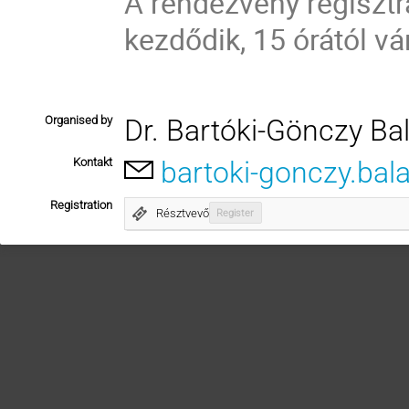
A rendezvény regiszt
kezdődik, 15 órától v
Organised by
Dr. Bartóki-Gönczy Ba
Kontakt
bartoki-gonczy.bal
Registration
Résztvevő
Register