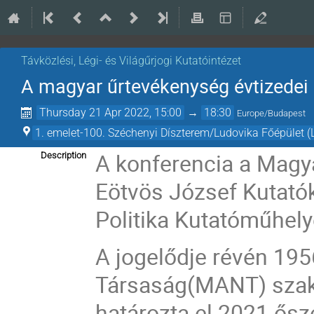
Távközlési, Légi- és Világűrjogi Kutatóintézet
A magyar űrtevékenység évtizedei
Thursday 21 Apr 2022, 15:00
→
18:30
Europe/Budapest
1. emelet-100. Széchenyi Díszterem/Ludovika Főépület (
A konferencia a Magya
Description
Eötvös József Kutatók
Politika Kutatóműhel
A jogelődje révén 195
Társaság
(MANT) szak
határozta el 2021 ősz