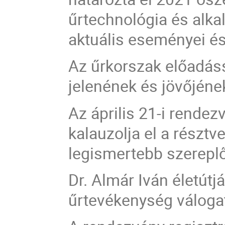
űrtechnológia és alka
aktuális eseményei é
Az űrkorszak előadáss
jelenének és
jövőjének
Az április 21-i rendez
kalauzolja el a résztv
legismertebb szereplő
Dr. Almár Iván életútj
űrtevékenység
váloga