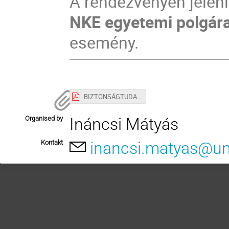
A rendezvényen jelenl
NKE egyetemi polgára
esemény.
BIZTONSÁGTUDATOSSÁGI WORKSHOP.pdf
Organised by
Ináncsi Mátyás
Kontakt
inancsi.matyas@un