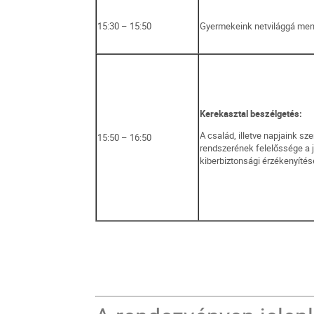
15:30 – 15:50
Gyermekeink netvilággá me
Kerekasztal beszélgetés:
A család, illetve napjaink sz
15:50 – 16:50
rendszerének felelőssége a
kiberbiztonsági érzékenyíté