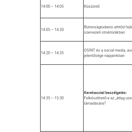
14:00 – 14:05
Köszöntő
Biztonságtudatos attitűd fej
14:05 – 14:20
szervezeti struktúrákban
OSINT és a social media, av
14:20 – 14:35
jelentősége napjainkban
Kerekasztal beszélgetés:
14:35 – 15:30
Felkészíthető-e az „átlag use
támadására?