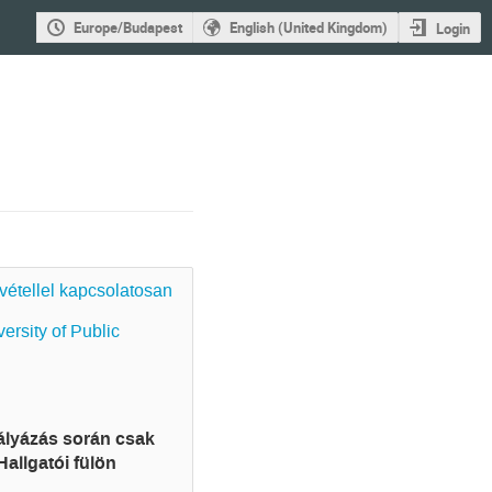
Europe/Budapest
English (United Kingdom)
Login
vétellel kapcsolatosan
ersity of Public
pályázás során csak
allgatói fülön