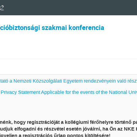
cióbiztonsági szakmai konferencia
tató a Nemzeti Közszolgálati Egyetem rendezvényein való rész
Privacy Statement Applicable for the events of the National Univ
tnénk, hogy regisztrációját a kollégiumi férőhelyre történő 
udjuk elfogadni és részvétel esetén jóváírni, ha Ön az NKE H
figyeljen a regisztrációs űrlap pontos kitöltésére!