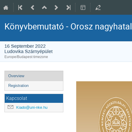
Könyvbemutató - Orosz nagyhatal
16 September 2022
Ludovika Szárnyépület
Europe/Budapest timezone
Event
Overview
menu
Registration
Kapcsolat
Kiado@uni-nke.hu