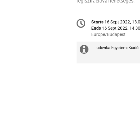
regisztrációval lehetséges.
Conference
Starts
16 Sept 2022, 13:
Date/Time
information
Ends
16 Sept 2022, 14:3
All
Europe/Budapest
times
are
Ludovika Egyetemi Kiadó
Extra
in
Europe/Budapest
information