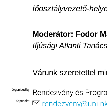
főosztályvezető-hely
Moderátor:
Fodor M
Ifjúsági Atlanti Tanác
Várunk szeretettel mi
Organised by
Rendezvény és Progr
Kapcsolat
rendezveny@uni-n