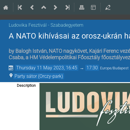
Ludovika Fesztivál - Szabadegyetem
A NATO kihívásai az orosz-ukrán h
by
Balogh István, NATO nagykövet
,
Kajári Ferenc vez
Csaba, a HM Védelempolitikai Főosztály főosztályvez
Thursday 11 May 2023, 16:45
→
17:30
Europe/Budapest
Party sátor (Orczy-park)
Description