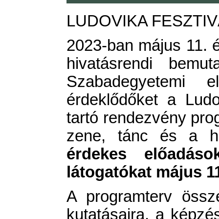
LUDOVIKA FESZTIVÁ
2023-ban május 11. és
hivatásrendi bemut
Szabadegyetemi 
érdeklődőket a Lud
tartó rendezvény pro
zene, tánc és a hi
érdekes előadások
látogatókat május 1
A programterv össze
kutatásaira, a képzé