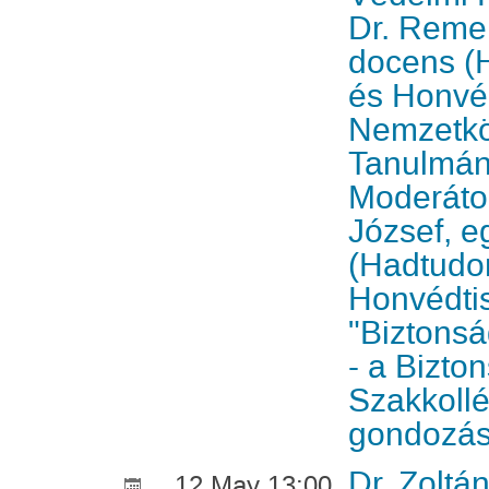
Dr. Reme
docens (
és Honvé
Nemzetkö
Tanulmán
Moderátor
József, 
(Hadtudo
Honvédtis
"Biztonsá
- a Bizton
Szakkoll
gondozá
Dr. Zoltá
12 May 13:00