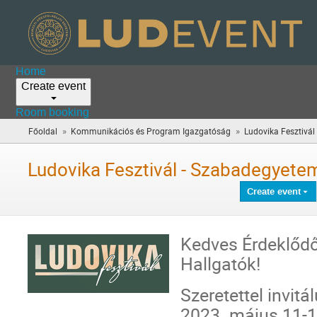
Home
Create event
Room booking
»
»
Főoldal
Kommunikációs és Program Igazgatóság
Ludovika Fesztivál
Ludovika Fesztivál - Szabadegyete
Create event
Kedves Érdeklőd
Hallgatók!
Szeretettel invit
2023. május 11-1