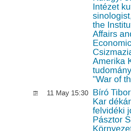
Intézet ku
sinologist
the Instit
Affairs an
Economic
Csizmazi
Amerika K
tudomány
"War of t
Bíró Tibo
11 May 15:30
Kar dékán
felvidéki 
Pásztor 
Környeze