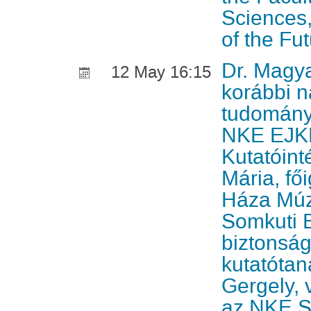
Sciences
of the Fu
Dr. Magy
12 May 16:15
korábbi n
tudomány
NKE EJK
Kutatóint
Mária, fő
Háza Múz
Somkuti B
biztonság
kutatótan
Gergely, 
az NKE St