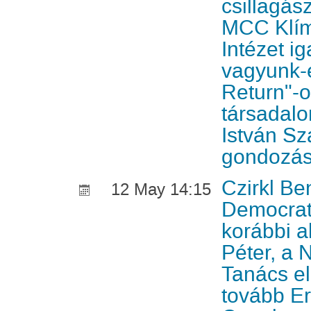
csillagász
MCC Klíma
Intézet ig
vagyunk-e
Return"-o
társadalo
István Sz
gondozá
Czirkl Be
12 May 14:15
Democrat
korábbi a
Péter, a 
Tanács el
tovább E