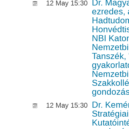
Dr. Magy
12 May 15:30
ezredes,
Hadtudom
Honvédtis
NBI Kato
Nemzetbi
Tanszék, 
gyakorlat
Nemzetbi
Szakkoll
gondozá
Dr. Kemé
12 May 15:30
Stratégia
Kutatóin