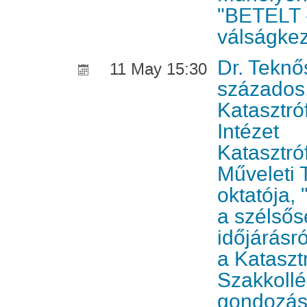
"BETELT 
válságke
Dr. Teknő
11 May 15:30
százados
Katasztró
Intézet
Katasztró
Műveleti 
oktatója, 
a szélső
időjárásró
a Kataszt
Szakkoll
gondozás