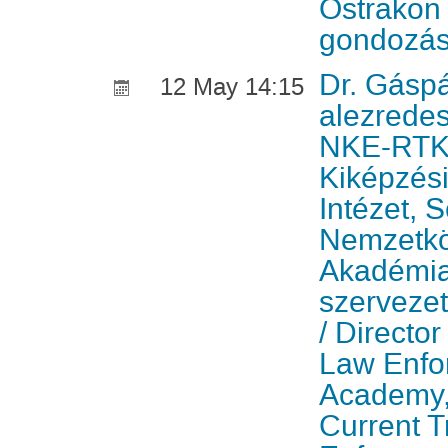
Ostrakon
gondozá
Dr. Gáspá
12 May 14:15
alezredes
NKE-RTK
Kiképzési
Intézet, 
Nemzetkö
Akadémia
szervezet
/ Director
Law Enfo
Academy,
Current T