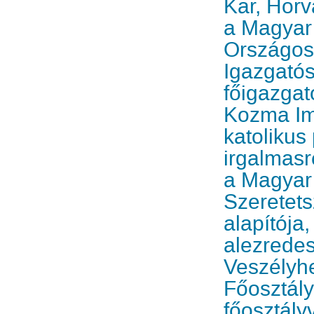
Kar, Horv
a Magyar
Országos
Igazgató
főigazgat
Kozma Im
katolikus
irgalmasr
a Magyar 
Szeretets
alapítója,
alezrede
Veszélyhe
Főosztály
főosztály