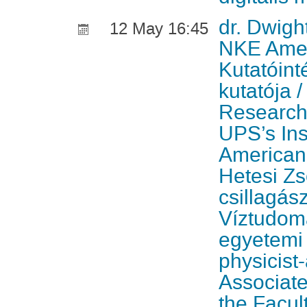
dr. Dwigh
12 May 16:45
NKE Ame
Kutatóint
kutatója /
Research 
UPS’s Inst
American 
Hetesi Zso
csillagász
Víztudom
egyetemi
physicist
Associate
the Facul