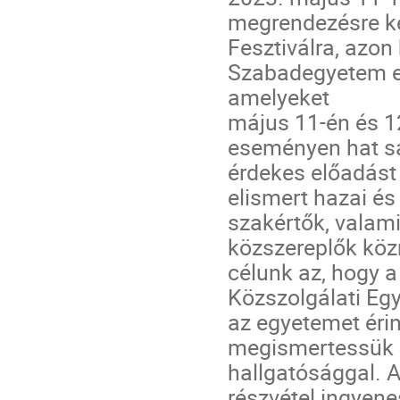
megrendezésre ke
Fesztiválra, azon 
Szabadegyetem e
amelyeket
május 11-én és 12
eseményen hat s
érdekes előadást
elismert hazai é
szakértők, valami
közszereplők kö
célunk az, hogy 
Közszolgálati Eg
az egyetemet éri
megismertessük 
hallgatósággal. 
részvétel ingyene