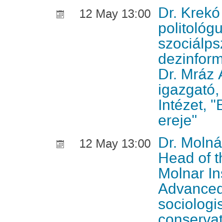
Dr. Krekó
12 May 13:00
politológu
szociálps
dezinform
Dr. Mráz 
igazgató
Intézet, 
ereje"
Dr. Molnár
12 May 13:00
Head of 
Molnar Ins
Advanced
sociologis
conservat