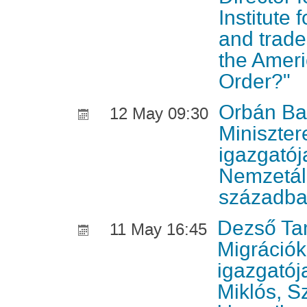
Institute f
and trade,
the Amer
Order?"
Orbán Ba
12 May 09:30
Minisztere
igazgatój
Nemzetál
századba
Dezső Ta
11 May 16:45
Migrációk
igazgatój
Miklós, S