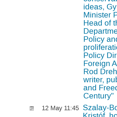
ideas, G
Minister P
Head of 
Departmen
Policy an
proliferat
Policy Dir
Foreign A
Rod Dreh
writer, pu
and Freed
Century"
Szalay-B
12 May 11:45
Kristóf, 