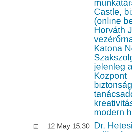
munkatárs
Castle, b
(online b
Horváth J
vezérőrn
Katona N
Szakszolg
jelenleg 
Központ
biztonságp
tanácsadó
kreativit
modern h
Dr. Hetesi
12 May 15:30