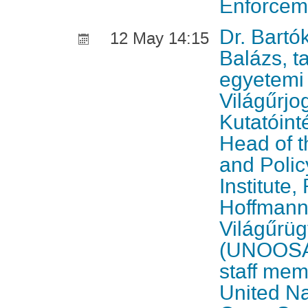
Enforcem
Dr. Bartó
12 May 14:15
Balázs, t
egyetemi
Világűrjog
Kutatóint
Head of 
and Poli
Institute
Hoffmann
Világűrüg
(UNOOSA)
staff mem
United Na