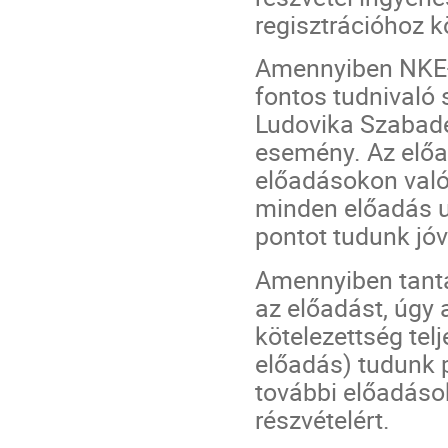
regisztrációhoz kö
Amennyiben NKE-s
fontos tudnivaló
Ludovika Szabad
esemény. Az elő
előadásokon való 
minden előadás u
pontot tudunk jóvá
Amennyiben tantá
az előadást, úgy 
kötelezettség telj
előadás) tudunk p
további előadáso
részvételért.