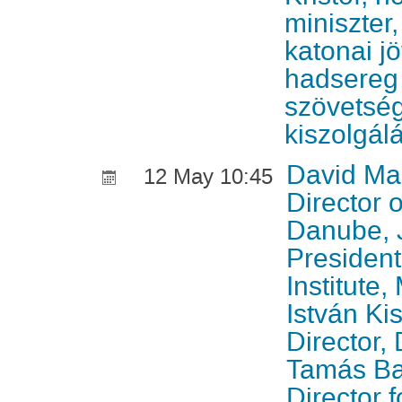
miniszter
katonai jö
hadsereg 
szövetség
kiszolgál
David Mar
12 May 10:45
Director 
Danube, J
Presiden
Institute,
István Ki
Director, 
Tamás Ba
Director f