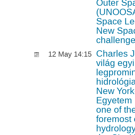
Outer Spa
(UNOOSA)
Space Leg
New Spac
challenge
Charles J
12 May 14:15
világ egy
legpromi
hidrológia
New York-
Egyetem p
one of th
foremost 
hydrology