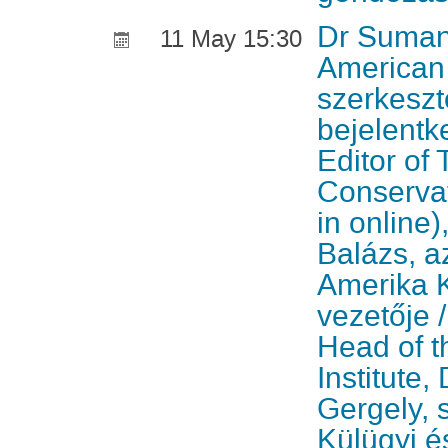
Dr Sumant
11 May 15:30
American
szerkeszt
bejelentk
Editor of
Conservat
in online)
Balázs, 
Amerika K
vezetője
Head of t
Institute, 
Gergely, 
Külügyi é