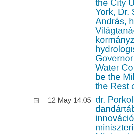
the City 
York, Dr.
András, h
Világtaná
kormányz
hydrologi
Governor 
Water Coun
be the Mi
the Rest 
dr. Porko
12 May 14:05
dandártá
innováció
miniszteri