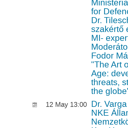
Ministeri
for Defen
Dr. Tiles
szakértő 
MI- exper
Moderátor
Fodor Már
"The Art o
Age: dev
threats, 
the globe
Dr. Varga
12 May 13:00
NKE Álla
Nemzetkö