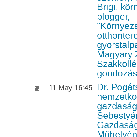
Brigi, kö
blogger,
"Környeze
otthonter
gyorstalp
Magyary 
Szakkoll
gondozás
Dr. Pogát
11 May 16:45
nemzetköz
gazdaságt
Sebestyé
Gazdaságp
Műhelyén