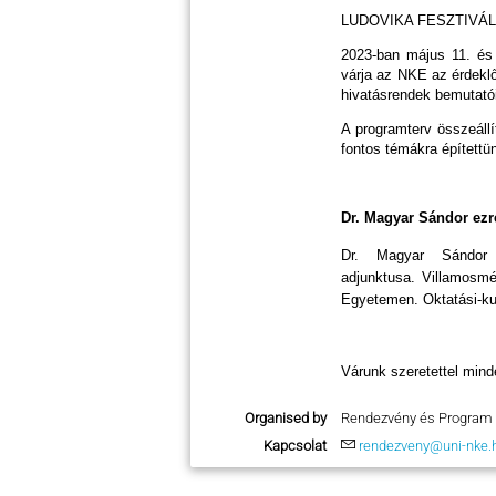
LUDOVIKA FESZTIVÁL 
2023-ban május 11. és 
várja az NKE az érdekl
hivatásrendek bemutatói
A programterv összeállí
fontos témákra építettü
Dr. Magyar Sándor ez
Dr. Magyar Sándor
adjunktusa. Villamosmé
Egyetemen. Oktatási-kut
Várunk szeretettel mind
Organised by
Rendezvény és Program 
Kapcsolat
rendezveny@uni-nke.