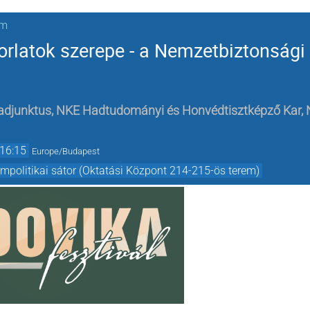
em
orlatok szerepe - a Nemzetbiztonsági
 adjunktus, NKE Hadtudományi és Honvédtisztképző Kar,
16:15
Europe/Budapest
mpolitikai sátor (Oktatási Központ 214-215-ös terem)