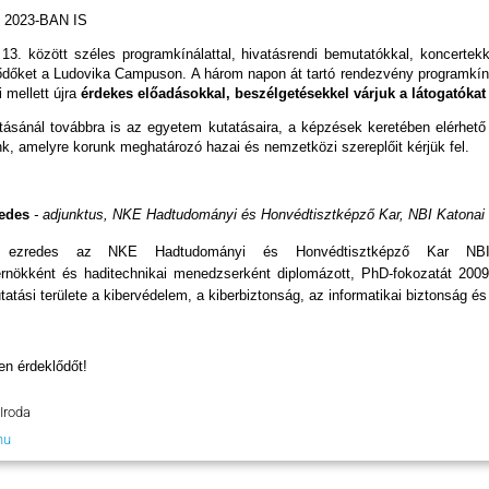
2023-BAN IS
13. között széles programkínálattal, hivatásrendi bemutatókkal, koncerte
ődőket a Ludovika Campuson. A három napon át tartó rendezvény programkín
 mellett újra
érdekes előadásokkal, beszélgetésekkel várjuk a látogatókat
tásánál továbbra is az egyetem kutatásaira, a képzések keretében elérhető
nk, amelyre korunk meghatározó hazai és nemzetközi szereplőit kérjük fel.
redes
- adjunktus, NKE Hadtudományi és Honvédtisztképző Kar, NBI Katona
 ezredes az NKE Hadtudományi és Honvédtisztképző Kar NBI K
rnökként és haditechnikai menedzserként diplomázott, PhD-fokozatát 200
atási területe a kibervédelem, a kiberbiztonság, az informatikai biztonság é
en érdeklődőt!
Iroda
hu