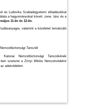
kkel és Ludovika Szabadegyetemi előadásokkal
álata a hagyományokat követi: zene, tánc és a
 május 11-én és 12-én.
 tudásanyagra, valamint a közéletet tematizáló
i Nemzetbiztonsági Tanszék
atonai Nemzetbiztonsági Tanszékének
9-ben szerezte a Zrínyi Miklós Nemzetvédelmi
s az adatvédelem.