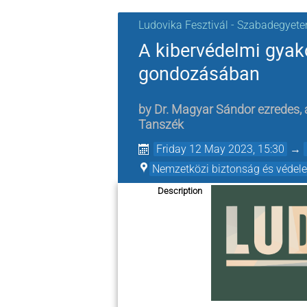
Ludovika Fesztivál - Szabadegyet
A kibervédelmi gyak
gondozásában
by
Dr. Magyar Sándor ezredes,
Tanszék
Friday 12 May 2023, 15:30
→
Nemzetközi biztonság és védele
Description