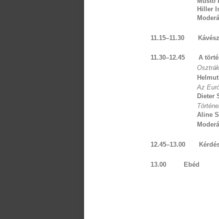
Mustó 
Hiller 
Moderát
11.15
–11.30
Kávész
11.30
–12.45
A tört
Osztrák
Helmut
Az Euró
Dieter 
Történe
Aline S
Moderá
12.45
–13.00
Kérdé
13.00
Ebéd