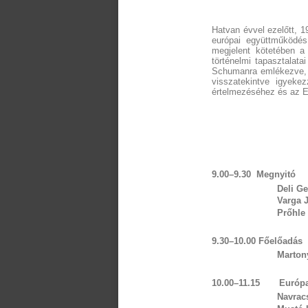
Hatvan évvel ezelőtt, 1
európai együttműködés
megjelent kötetében a 
történelmi tapasztalat
Schumanra emlékezve, a
visszatekintve igyekez
értelmezéséhez és az E
9.00–9.30
Megnyitó
Deli Ge
Varga J
Prőhle
9.30–10.00
Főelőadás
Marton
10.00
–11.15
Európa
Navrac