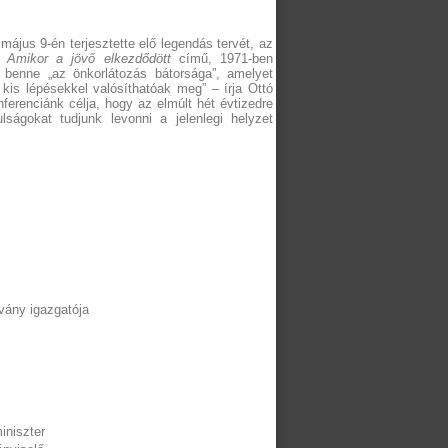
ájus 9-én terjesztette elő legendás tervét, az
ó,
Amikor a jövő elkezdődött
című, 1971-ben
t benne „az önkorlátozás bátorsága”, amelyet
kis lépésekkel valósíthatóak meg” – írja Ottó
erenciánk célja, hogy az elmúlt hét évtizedre
lságokat tudjunk levonni a jelenlegi helyzet
vány igazgatója
iniszter