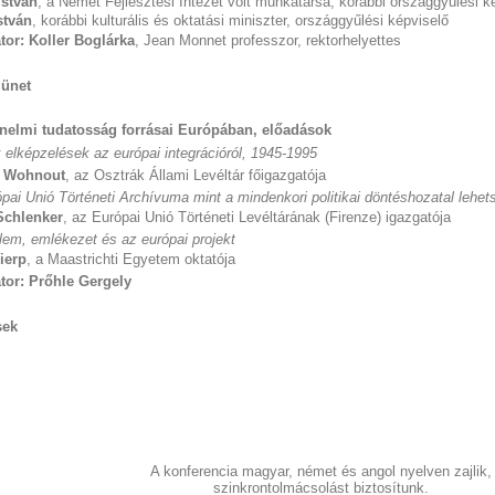
István
, a Német Fejlesztési Intézet volt munkatársa, korábbi országgyűlési k
István
, korábbi kulturális és oktatási miniszter, országgyűlési képviselő
or: Koller Boglárka
, Jean Monnet professzor, rektorhelyettes
ünet
énelmi tudatosság forrásai Európában,
előadások
 elképzelések az európai integrációról, 1945-1995
 Wohnout
, az Osztrák Állami Levéltár főigazgatója
pai Unió Történeti Archívuma mint a mindenkori politikai döntéshozatal lehet
Schlenker
, az Európai Unió Történeti Levéltárának (Firenze) igazgatója
lem, emlékezet és az európai projekt
ierp
, a Maastrichti Egyetem oktatója
tor: Prőhle Gergely
sek
A konferencia magyar, német és angol nyelven zajlik,
szinkrontolmácsolást biztosítunk.