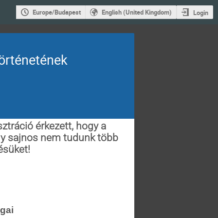
Europe/Budapest
English (United Kingdom)
Login
történetének
tráció érkezett, hogy a
gy sajnos nem tudunk több
ésüket!
gai