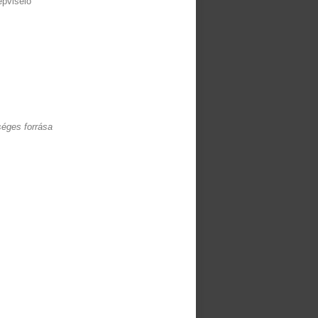
épviselő
séges forrása