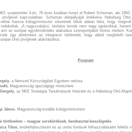
963. szeptember 4-én, 76 éves korában hunyt el Robert Schuman, aki 1950. m
 jövőjével kapcsolatban. Schuman életpályáját értékelve Habsburg Ott
néhai francia külügyminiszter sikerének titkát abban látta, hogy megvol
ai indokoltak. „A nagyszabású, távlatos tervek nem nagy ugrásokkal, hanem 
mi az európai együttműködés alakulása szempontjából fontos intelem. Konf
zünk úgy áttekinteni az integráció történetét, hogy abból megfelelő tanu
urópai Unió jövőjének alakításához.
Program
rgely
, a Nemzeti Közszolgálati Egyetem rektora
udit,
Magyarország igazságügy minisztere
 Gergely
, az NKE Stratégiai Tanulmányok Intézete és a Habsburg Ottó Alapít
yi János
, Magyarország korábbi külügyminisztere
i történelem – magyar sorskérdések, kerekasztal-beszélgetés
sics Tibor,
területfejlesztésért és az uniós források felhasználásáért felelős m