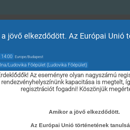
a jövő elkezdődött. Az Európai Unió 
→
14:00
Europe/Budapest
olna/Ludovika Főépület (Ludovika Főépület)
 Érdeklődők! Az eseményre olyan nagyszámú regisz
rendezvényhelyszínünk kapacitása is megtelt, í
regisztrációt fogadni! Köszönjük megért
Amikor a jövő elkezdődött.
Az Európai Unió történetének tanulsá