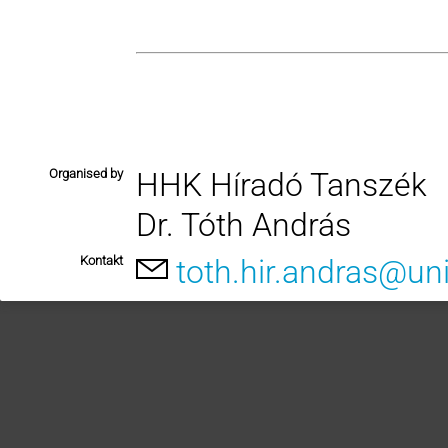
Organised by
HHK Híradó Tanszék
Dr. Tóth András
Kontakt
toth.hir.andras@un