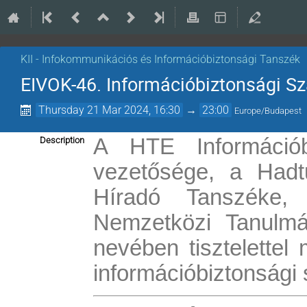
KII - Infokommunikációs és Információbiztonsági Tanszék
EIVOK-46. Információbiztonsági 
Thursday 21 Mar 2024, 16:30
→
23:00
Europe/Budapest
A HTE Információb
Description
vezetősége, a Hadt
Híradó Tanszéke,
Nemzetközi Tanulmá
nevében tisztelette
információbiztonsági