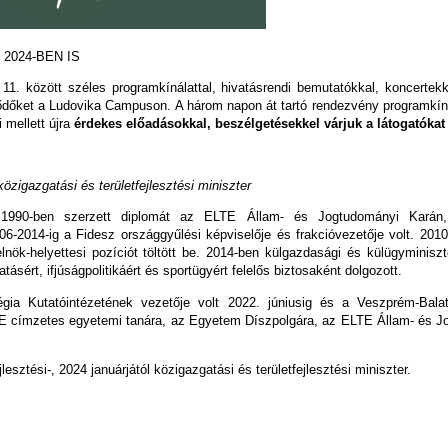
2024-BEN IS
11. között széles programkínálattal, hivatásrendi bemutatókkal, koncerte
ődőket a Ludovika Campuson. A három napon át tartó rendezvény programkín
 mellett újra
érdekes előadásokkal, beszélgetésekkel várjuk a látogatókat
 közigazgatási és területfejlesztési miniszter
r 1990-ben szerzett diplomát az ELTE Állam- és Jogtudományi Kará
06-2014-ig a Fidesz országgyűlési képviselője és frakcióvezetője volt. 20
elnök-helyettesi pozíciót töltött be. 2014-ben külgazdasági és külügyminis
atásért, ifjúságpolitikáért és sportügyért felelős biztosaként dolgozott.
ia Kutatóintézetének vezetője volt 2022. júniusig és a Veszprém-Balat
 címzetes egyetemi tanára, az Egyetem Díszpolgára, az ELTE Állam- és Jo
lesztési-, 2024 januárjától közigazgatási és területfejlesztési miniszter.