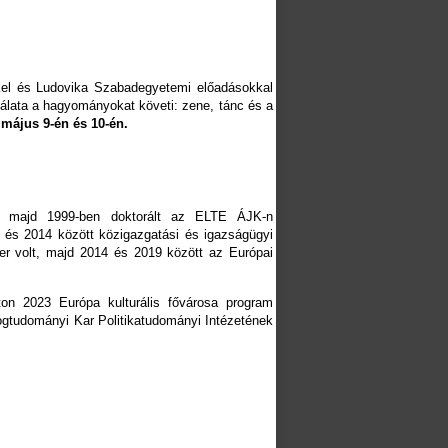
kkel és Ludovika Szabadegyetemi előadásokkal
álata a hagyományokat követi: zene, tánc és a
 május 9-én és 10-én.
n, majd 1999-ben doktorált az ELTE ÁJK-n
10 és 2014 között közigazgatási és igazságügyi
zter volt, majd 2014 és 2019 között az Európai
on 2023 Európa kulturális fővárosa program
gtudományi Kar Politikatudományi Intézetének