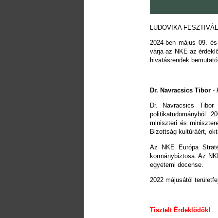
LUDOVIKA FESZTIVÁL 
2024-ben május 09. és 
várja az NKE az érdekl
hivatásrendek bemutatói
Dr. Navracsics Tibor
-
Dr. Navracsics Tibo
politikatudományból. 20
miniszteri és miniszter
Bizottság kultúráért, okt
Az NKE Európa Stratég
kormánybiztosa. Az NKE
egyetemi docense.
2022 májusától területfej
Tisztelt Érdeklődők!