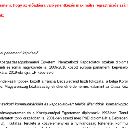
síteni, hogy az előadásra való jelentkezés maximális regisztrációs szám
ük:
ai parlamenti képviselő
Közgazdaságtudományi Egyetem, Nemzetközi Kapcsolatok szakán diplomázi
idi és római nagykövete is. 2009-2010 között európai parlamenti képvisel
tkára. 2019-óta újra EP képviselő.
ndelkezik többek között a francia Becsületrend tiszti fokozata, a belga Koro
e, Magyarország köztársasági elnökének érdemérme, valamint az Olasz Köz
zetközi kommunikációért és kapcsolatokért felelős államtitkár, kormánybizt
ányegyetemen és a Közép-európai Egyetemen diplomázik 1993-ban. Tanulm
folytatott több országban is. 2001-ben szerzi meg PhD diplomáját a Debrec
). Kutatási területe a közvélemény és a nyilvánosság története, kommunik