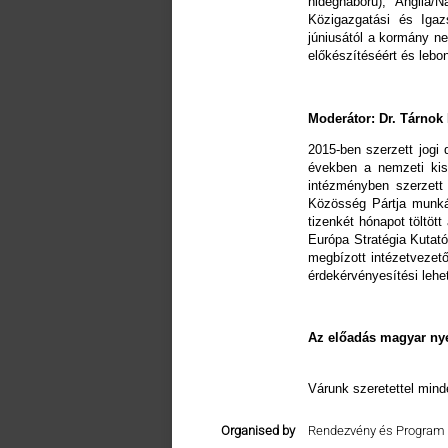
hidegháború), Anglia/
Közigazgatási és Igaz
júniusától a kormány n
előkészítéséért és lebo
Moderátor: Dr. Tárnok
2015-ben szerzett jogi
években a nemzeti kis
intézményben szerzett 
Közösség Pártja munkáj
tizenkét hónapot töltöt
Európa Stratégia Kutat
megbízott intézetvezető
érdekérvényesítési lehe
Az előadás magyar nye
Várunk szeretettel mind
Organised by
Rendezvény és Program 