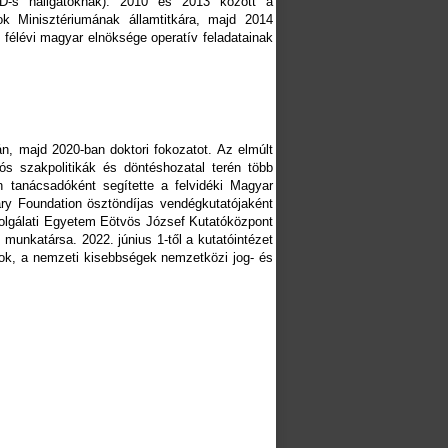
(PhD-s hallgatóknak). 2010 és 2013 között a
ok Minisztériumának államtitkára, majd 2014
félévi magyar elnöksége operatív feladatainak
, majd 2020-ban doktori fokozatot. Az elmúlt
s szakpolitikák és döntéshozatal terén több
n tanácsadóként segítette a felvidéki Magyar
ary Foundation ösztöndíjas vendégkutatójaként
szolgálati Egyetem Eötvös József Kutatóközpont
nkatársa. 2022. június 1-től a kutatóintézet
jogok, a nemzeti kisebbségek nemzetközi jog- és