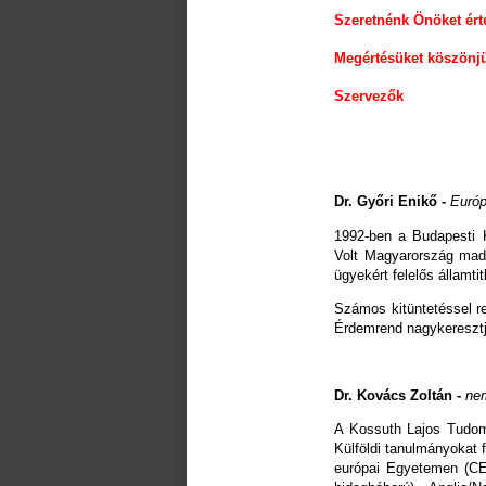
Szeretnénk Önöket érte
Megértésüket köszönj
Szervezők
Dr. Győri Enikő -
Európ
1992-ben a Budapesti 
Volt Magyarország madr
ügyekért felelős államti
Számos kitüntetéssel re
Érdemrend nagykeresztj
Dr. Kovács Zoltán -
nem
A Kossuth Lajos Tudom
Külföldi tanulmányokat 
európai Egyetemen (CEU