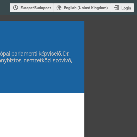
Europe/Budapest
English (United Kingdom)
Login
urópai parlamenti képviselő
,
Dr.
ánybiztos, nemzetközi szóvivő
,