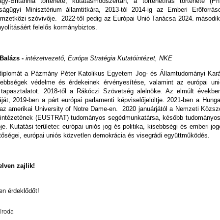
Nagy-Britannia története, kutatásmódszertan, a történetírás története 
ságügyi Minisztérium államtitkára, 2013-tól 2014-ig az Emberi Erőforrás
emzetközi szóvivője. 2022-től pedig az Európai Unió Tanácsa 2024. második 
nyolításáért felelős kormánybiztos.
 Balázs -
intézetvezető, Európa Stratégia Kutatóintézet, NKE
 diplomát a Pázmány Péter Katolikus Egyetem Jog- és Államtudományi Karán
ebbségek védelme és érdekeinek érvényesítése, valamint az európai unió
tapasztalatot. 2018-től a Rákóczi Szövetség alelnöke. Az elmúlt évekbe
át, 2019-ben a párt európai parlamenti képviselőjelöltje. 2021-ben a Hung
t az amerikai University of Notre Dame-en. 2020 januárjától a Nemzeti Köz
óintézetének (EUSTRAT) tudományos segédmunkatársa, később tudományos mu
je. Kutatási területei: európai uniós jog és politika, kisebbségi és emberi 
tőségei, európai uniós közvetlen demokrácia és visegrádi együttműködés.
lven zajlik!
en érdeklődőt!
Iroda