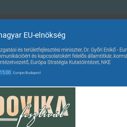
magyar EU-elnökség
zgatási és területfejlesztési miniszter
,
Dr. Győri Enikő - E
unikációért és kapcsolatokért felelős államtitkár, korm
intézetvezető, Európa Stratégia Kutatóintézet, NKE
15:00
Europe/Budapest