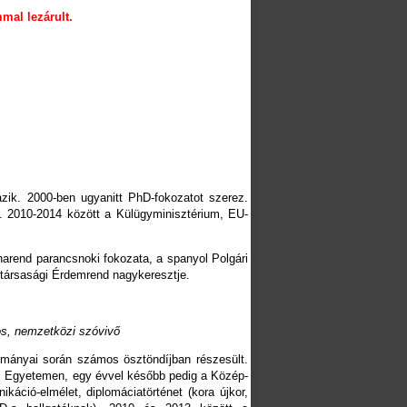
mal lezárult.
k. 2000-ben ugyanitt PhD-fokozatot szerez.
ő. 2010-2014 között a Külügyminisztérium, EU-
narend parancsnoki fokozata, a spanyol Polgári
társasági Érdemrend nagykeresztje.
os, nemzetközi szóvivő
ányai során számos ösztöndíjban részesült.
eni Egyetemen, egy évvel később pedig a Közép-
áció-elmélet, diplomáciatörténet (kora újkor,