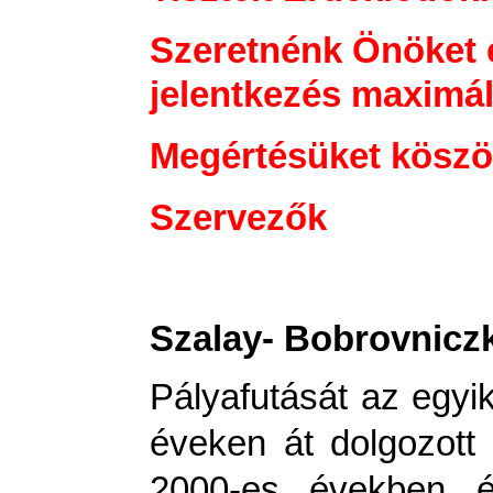
Szeretnénk Önöket é
jelentkezés maximál
Megértésüket köszö
Szervezők
Szalay- Bobrovniczk
Pályafutását az egyi
éveken át dolgozott
2000-es években év