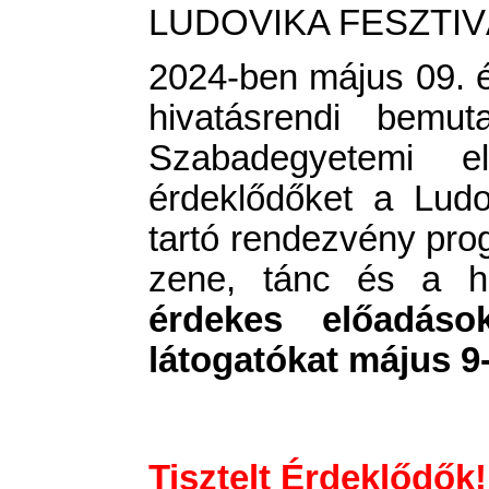
LUDOVIKA FESZTIVÁ
2024-ben május 09. és
hivatásrendi bemut
Szabadegyetemi 
érdeklődőket a Lud
tartó rendezvény pro
zene, tánc és a hi
érdekes előadások
látogatókat május 9
Tisztelt Érdeklődők!