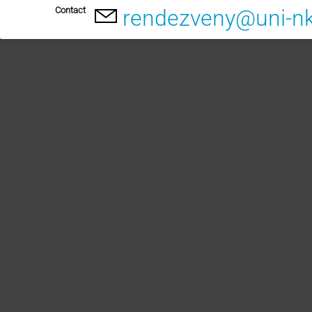
Contact
rendezveny@uni-n