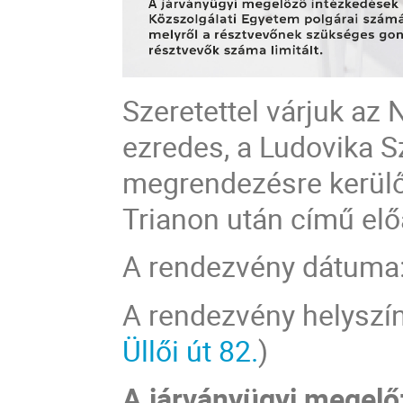
Szeretettel várjuk az 
ezredes, a Ludovika 
megrendezésre kerülő
Trianon után című elő
A rendezvény dátuma: 
A rendezvény helyszíne
Üllői út 82.
)
A járványügyi megelő