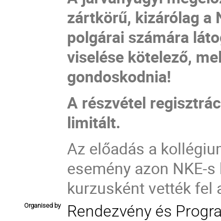
zártkörű, kizárólag a
polgárai számára lát
viselése kötelező, me
gondoskodnia!
A részvétel regisztrá
limitált.
Az előadás a kollégi
esemény azon NKE-s h
kurzusként vették fel 
Organised by
Rendezvény és Progr