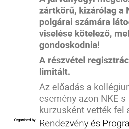
zártkörű, kizárólag a
polgárai számára lát
viselése kötelező, me
gondoskodnia!
A részvétel regisztrá
limitált.
Az előadás a kollégi
esemény azon NKE-s h
kurzusként vették fel 
Organised by
Rendezvény és Progr