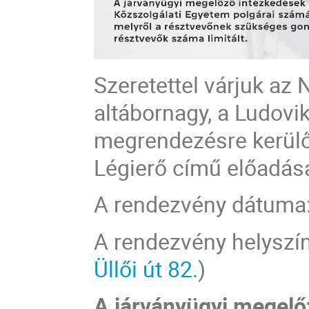
Szeretettel várjuk az 
altábornagy, a Ludov
megrendezésre kerülő
Légierő című előadás
A rendezvény dátuma:
A rendezvény helyszíne
Üllői út 82.
)
A járványügyi megelő