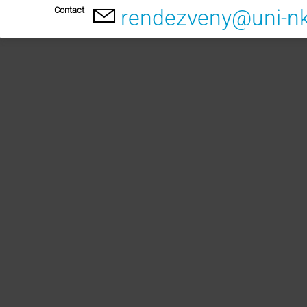
Contact
rendezveny@uni-n