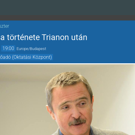
szter
 története Trianon után
→
19:00
Europe/Budapest
előadó (Oktatási Központ)