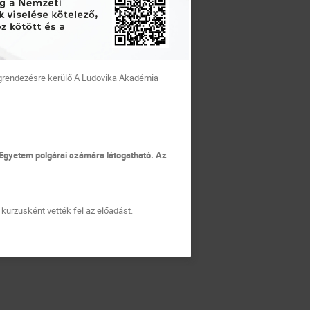
egrendezésre kerülő A Ludovika Akadémia
 Egyetem polgárai számára látogatható. Az
urzusként vették fel az előadást.