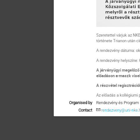
Szeretettel várjuk az N
története Trianon után c
A rendezvény dátuma: okt
A rendezvény helyszíne: O
A járványügyi megelőző 
előadáson
a
maszk visel
A részvétel regisztráció
Az előadás a kollégiumi
Organised by
Rendezvény és Program 
Contact
rendezveny@uni-nke.