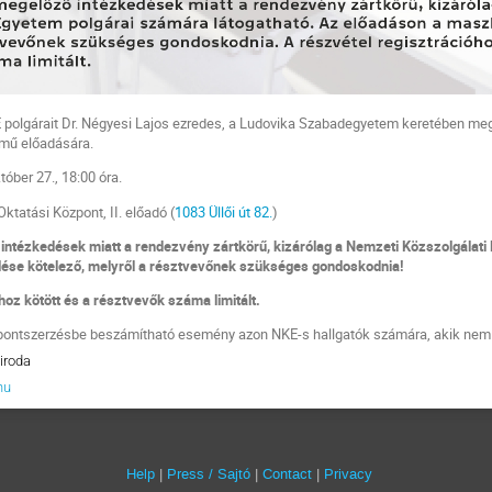
KE polgárait Dr. Négyesi Lajos ezredes, a Ludovika Szabadegyetem keretében m
ímű előadására.
óber 27., 18:00 óra.
ktatási Központ, II. előadó (
1083 Üllői út 82.
)
intézkedések miatt a rendezvény zártkörű, kizárólag a Nemzeti Közszolgálati
ése kötelező, melyről a résztvevőnek szükséges gondoskodnia!
hoz kötött és a résztvevők száma limitált.
 pontszerzésbe beszámítható esemény azon NKE-s hallgatók számára, akik nem k
iroda
hu
Help
Press / Sajtó
Contact
Privacy