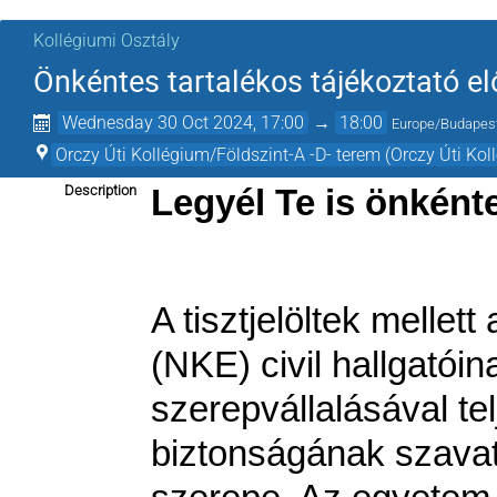
Kollégiumi Osztály
Önkéntes tartalékos tájékoztató e
Wednesday 30 Oct 2024, 17:00
→
18:00
Europe/Budapes
Orczy Úti Kollégium/Földszint-A -D- terem (Orczy Úti Kol
Description
Legyél Te is önként
A tisztjelöltek melle
(NKE) civil hallgatói
szerepvállalásával te
biztonságának szavat