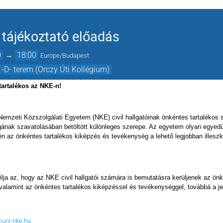
 tájékoztató előadás
0
→
18:00
Europe/Budapest
 -D- terem (Orczy Úti Kollégium)
tartalékos az NKE-n!
a Nemzeti Közszolgálati Egyetem (NKE) civil hallgatóinak önkéntes tartalékos 
nak szavatolásában betöltött különleges szerepe. Az egyetem olyan egyedülál
n az önkéntes tartalékos kiképzés és tevékenység a lehető legjobban illesz
élja az, hogy az NKE civil hallgatói számára is bemutatásra kerüljenek az ön
alamint az önkéntes tartalékos kiképzéssel és tevékenységgel, továbbá a j
@uni-nke.hu