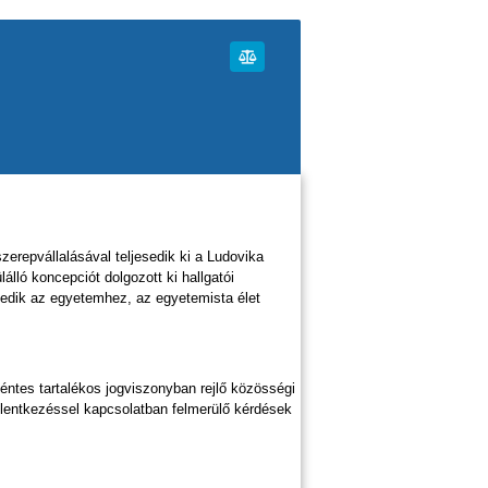
szerepvállalásával teljesedik ki a Ludovika
ló koncepciót dolgozott ki hallgatói
kedik az egyetemhez, az egyetemista élet
kéntes tartalékos jogviszonyban rejlő közösségi
elentkezéssel kapcsolatban felmerülő kérdések