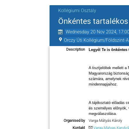
Kollégiumi Osztály
Önkéntes tartalékos
Wednesday 20 Nov 2024, 17:0
Orczy Úti Kollégium/Földszint-A
Description
Legyél Te is önkéntes 
A tisztjelöltek mellett 
Magyarország biztonságá
számára, amelynek révé
mindennapjaihoz.
A tájékoztató előadás c
és személyes előnyök, v
megválaszolása.
Organised by
Varga Mátyás Károly
Kontakt
Varga.Matyas.Karoly