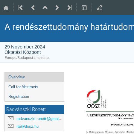
A rendészettudomány határtudom
29 November 2024
Oktatási Központ
Europe/Budapest timezone
Event
Overview
menu
Call for Abstracts
Registration
Radvánszki Ronett
radvanszki.ronett@gmail.com
rto@dosz.hu