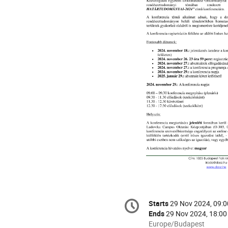
Conference
Starts
29 Nov 2024, 09:0
Date/Time
information
Ends
29 Nov 2024, 18:00
All
Europe/Budapest