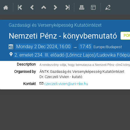
Gazdasági és Versenyképesség Kutatóintézet
Nemzeti Pénz - könyvbemutató
PO
Monday 2 Dec 2024, 16:00
→
17:45
Europe/Budapest
2. emelet-234. III. előadó (Lőrincz Lajos)/Ludovika Főépü
Description
A rendezvény célja, hogy bemutassa a Nemzeti Pénz című köny
Organised by
ÁNTK Gazdaság és Versenyképesség Kutatóintézet
Dr. Czeczeli Vivien - kutató
Kontakt
czeczeli.vivien@uni-nke.hu