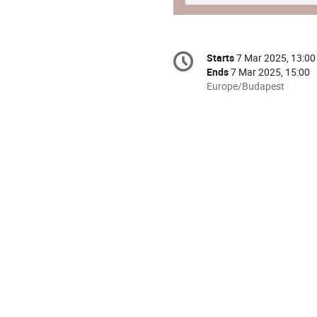
Conference
Starts
7 Mar 2025, 13:00
Date/Time
information
Ends
7 Mar 2025, 15:00
All
Europe/Budapest
times
are
in
Europe/Budapest