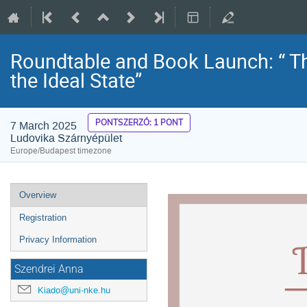
Roundtable and Book Launch: “ Th
the Ideal State”
PONTSZERZŐ: 1 PONT
7 March 2025
Ludovika Szárnyépület
Europe/Budapest timezone
Event
Overview
menu
Registration
Privacy Information
Szendrei Anna
Kiado@uni-nke.hu