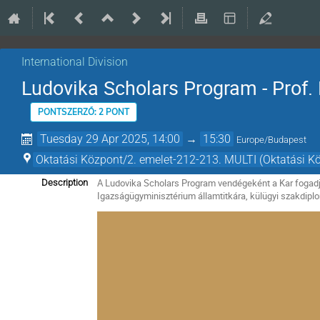
International Division
Ludovika Scholars Program - Prof. K
PONTSZERZŐ: 2 PONT
Tuesday 29 Apr 2025, 14:00
→
15:30
Europe/Budapest
Oktatási Központ/2. emelet-212-213. MULTI (Oktatási K
A Ludovika Scholars Program vendégeként a Kar fogadja 
Description
Igazságügyminisztérium államtitkára, külügyi szakdip