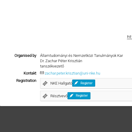
Organised by
Államtudományi és Nemzetközi Tanulmányok Kar
Dr. Zachar Péter Krisztián
tanszékvezető
Kontakt
zachar.peter.krisztian@uni-nke.hu
Registration
NKE Hallgató
Register
Résztvevő
Register