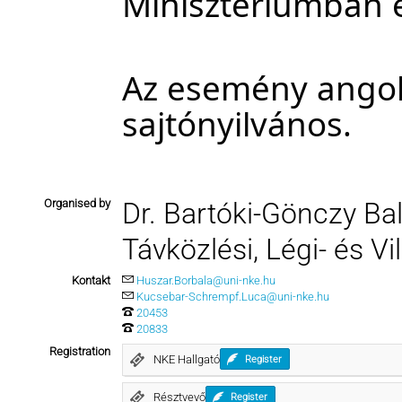
Minisztériumban é
Az esemény angol 
sajtónyilvános.
Organised by
Dr. Bartóki-Gönczy Ba
Távközlési, Légi- és Vi
Kontakt
Huszar.Borbala@uni-nke.hu
Kucsebar-Schrempf.Luca@uni-nke.hu
20453
20833
Registration
NKE Hallgató
Register
Résztvevő
Register