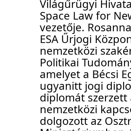
Világűrügyi Hivat
Space Law for Ne
vezetője. Rosann
ESA Űrjogi Központ
nemzetközi szakér
Politikai Tudomán
amelyet a Bécsi E
ugyanitt jogi dipl
diplomát szerzett
nemzetközi kapcs
dolgozott az Oszt