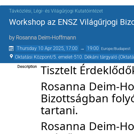
Távközlési, Légi- és Világűrjogi Kutatóintézet
Workshop az ENSZ Világűrjogi Biz
by
Rosanna Deim-Hoffmann
Thursday 10 Apr 2025, 17:00
→
19:00
Europe/Budapest
Oktatási Központ/5. emelet-510. Dékáni tárgyaló (Oktat
Tisztelt Érdeklődő
Description
Rosanna Deim-Hof
tartani
.
Rosanna Deim-Hof