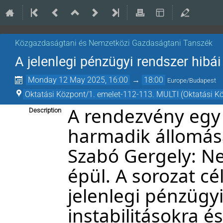
Közgazdaságtani és Nemzetközi Gazdaságtani Tanszék
A jelenlegi pénzügyi rendszer hibái
Monday 12 May 2025, 16:00
→
18:00
Europe/Budapest
Oktatási Központ/1. emelet-112-113. MULTI (Oktatási K
A rendezvény egy
Description
harmadik állomás
Szabó Gergely: Ne
épül. A sorozat cél
jelenlegi pénzügyi
instabilitásokra és