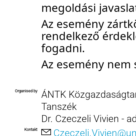
megoldási javasla
Az esemény zártkö
rendelkező érdekl
fogadni.
Az esemény nem s
Organised by
ÁNTK Közgazdaságtan
Tanszék
Dr. Czeczeli Vivien - a
Kontakt
Czeczeli.Vivien@un