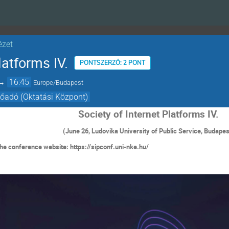
ézet
latforms IV.
PONTSZERZŐ: 2 PONT
→
16:45
Europe/Budapest
előadó (Oktatási Központ)
Society of Internet Platforms IV.
(June 26, Ludovika University of Public Service, Budapes
the conference website: https://sipconf.uni-nke.hu/