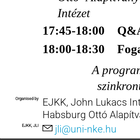
Intézet
17:45-18:00
Q&
18:00-18:30
Fog
A program
szinkron
Organised by
EJKK, John Lukacs In
Habsburg Ottó Alapít
EJKK, JLI
jli@uni-nke.hu