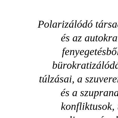
Polarizálódó társa
és az autokra
fenyegetésbő
bürokratizálódá
túlzásai, a szuver
és a szuprana
konfliktusok,