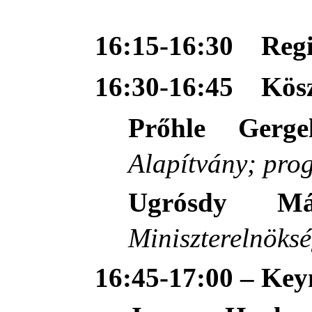
16:15-16:30
Regi
16:30-16:45
Kös
Prőhle Gerge
Alapítvány; pro
Ugrósdy Már
Miniszterelnöks
16:45-17:00 – Key