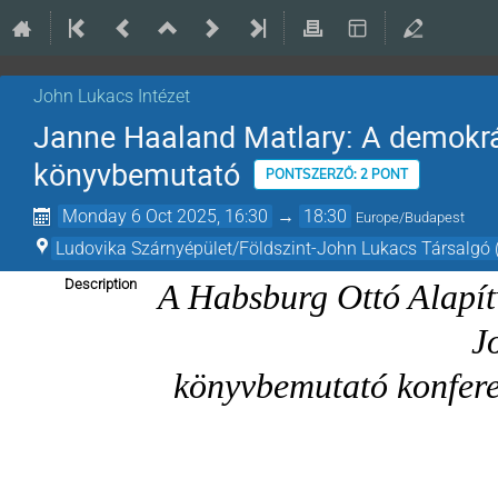
John Lukacs Intézet
Janne Haaland Matlary: A demokrá
könyvbemutató
PONTSZERZŐ: 2 PONT
Monday 6 Oct 2025, 16:30
→
18:30
Europe/Budapest
Ludovika Szárnyépület/Földszint-John Lukacs Társalgó 
Description
A Habsburg Ottó Alapít
J
könyvbemutató konferen