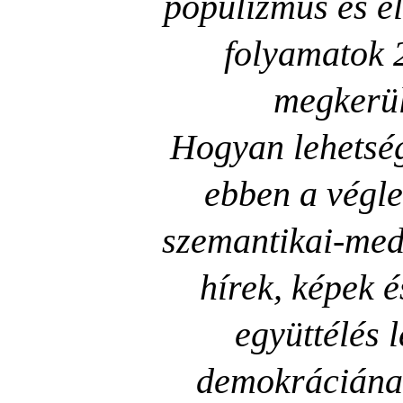
populizmus és e
folyamatok 
megkerül
Hogyan lehetség
ebben a végle
szemantikai-medi
hírek, képek 
együttélés 
demokráciának