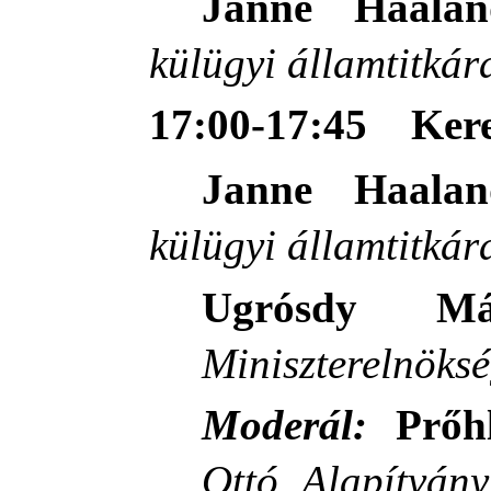
Janne Haala
külügyi államtitkár
17:00-17:45
Kere
Janne Haala
külügyi államtitkár
Ugrósdy Már
Miniszterelnöks
Moderál:
Prőhl
Ottó Alapítván