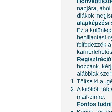
Honvédtiszt
napjára, ahol
diákok megi
alapképzési
Ez a különleg
bepillantást 
felfedezzék a
karrierlehető
Regisztráció
hozzánk, kérj
alábbiak szer
Töltse ki a „
A kitöltött táb
mail-címre.
Fontos tudni