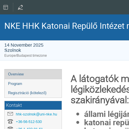
NKE HHK Katonai Repülő Intézet 
14 November 2025
Szolnok
Europe/Budapest timezone
Event
Overview
A látogatók m
menu
Program
légiközlekedé
Regisztráció (kötelező)
szakirányával:
Kontakt
állami légij
hhk-szolnok@uni-nke.hu
katonai repü
+36-56-512-530