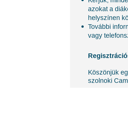
Kérjük, minden
azokat a diák
helyszínen kö
További infor
vagy telefon
Regisztráció
Köszönjük egy
szolnoki Cam