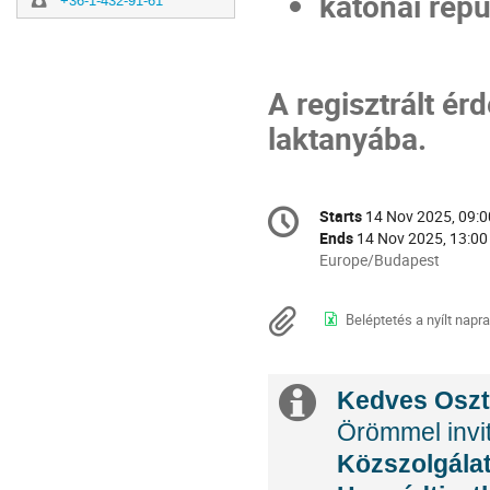
katonai rep
+36-1-432-91-61
A regisztrált ér
laktanyába.
Conference
Starts
14 Nov 2025, 09:0
Date/Time
information
Ends
14 Nov 2025, 13:00
All
Europe/Budapest
times
are
Materials
Beléptetés a nyílt napra
in
Europe/Budapest
Extra
Kedves Oszt
Örömmel invit
information
Közszolgála