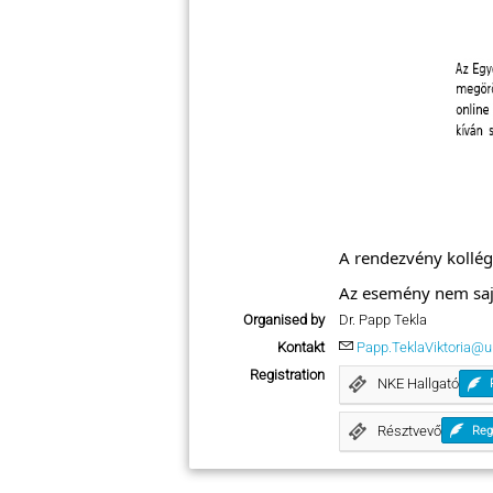
A rendezvény kollé
Az esemény nem saj
Organised by
Dr. Papp Tekla
Kontakt
Papp.TeklaViktoria@u
Registration
NKE Hallgató
Résztvevő
Reg