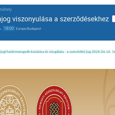
műhely
jog viszonyulása a szerződésekhez
→
18:00
Europe/Budapest
i határmezsgyék kutatása és vizsgálata - a szerződési jog 2026.04.16. 16 