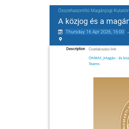
Összehasonlító Magánjogi Kutató
A közjog és a magán
Thursday 16 Apr 2026, 16:00
Csatlakozási link:
Description
ÖMKM_Magán - és közjog
Teams