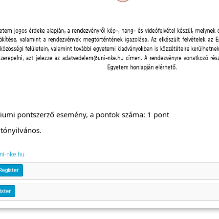
giumi pontszerző esemény, a pontok száma: 1 pont
tónyilvános.
ni-nke.hu
Register
ister