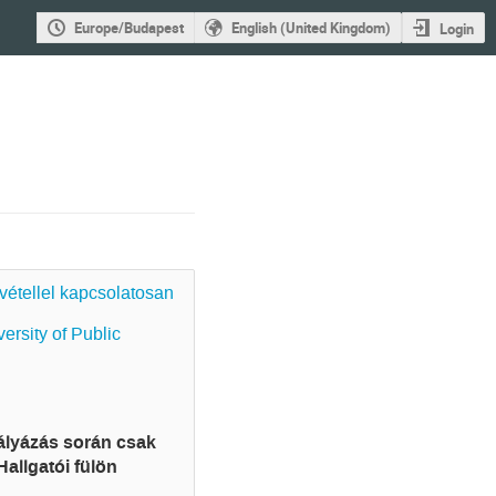
Europe/Budapest
English (United Kingdom)
Login
vétellel kapcsolatosan
ersity of Public
pályázás során csak
allgatói fülön