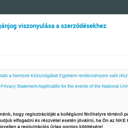
gánjog viszonyulása a szerződésekhez
tató a Nemzeti Közszolgálati Egyetem rendezvényein való rész
Privacy Statement Applicable for the events of the National Univ
tnénk, hogy regisztrációját a kollégiumi férőhelyre történő 
udjuk elfogadni és részvétel esetén jóváírni, ha Ön az NKE H
figyeljen a regisztrációs űrlap pontos kitöltésére!