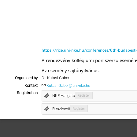
https://rice.uni-nke.hu/conferences/8th-budapest-
A rendezvény kollégiumi pontszerző esemény
Az esemény sajtónyilvános.
Organised by
Dr. Kutasi Gábor
Kontakt
Kutasi.Gabor@uni-nke.hu
Registration
NKE Hallgató
Register
Résztvevő
Register