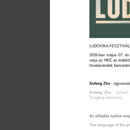
LUDOVIKA FESZTIVÁL 
2026-ban május 07. és 
várja az NKE az érdekl
hivatásrendek bemutatói
Xufeng Zhu
-
ügyvezető
Xufeng Zhu
- School o
Tsinghua University
Az előadás nyelve ang
The language of the pr