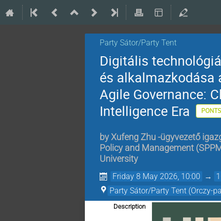
Party Sátor/Party Tent
Digitális technológi
és alkalmazkodása a
Agile Governance: C
Intelligence Era
PONTS
by
Xufeng Zhu -ügyvezető igazg
Policy and Management (SPPM) a
University
Friday 8 May 2026, 10:00
→
1
Party Sátor/Party Tent (Orczy-pa
Description