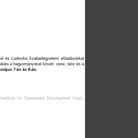
kkel és Ludovika Szabadegyetemi előadásokkal
álata a hagyományokat követi: zene, tánc és a
 május 7-én és 8-án.
nstitute for Sustainable Development Goals,