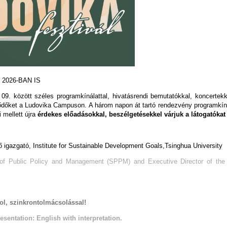
2026-BAN IS
09. között széles programkínálattal, hivatásrendi bemutatókkal, koncerte
ődőket a Ludovika Campuson. A három napon át tartó rendezvény programkín
 mellett újra
érdekes előadásokkal, beszélgetésekkel várjuk a látogatókat
 igazgató, Institute for Sustainable Development Goals,Tsinghua University
f Public Policy and Management (SPPM) and Executive Director of the I
ol, szinkrontolmácsolással!
esentation: English with interpretation.