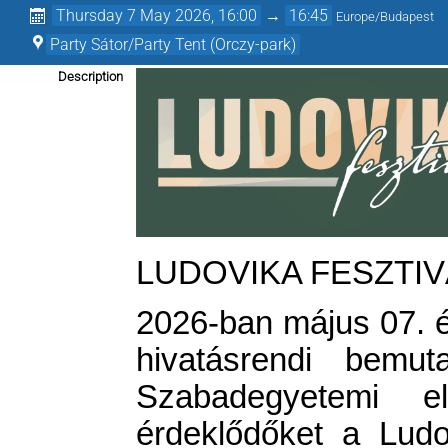
Thursday 7 May 2026, 16:00
→
16:45
Europe/Budapest
Party Sátor/Party Tent (Orczy-park)
Description
LUDOVIKA FESZTIVÁ
2026-ban május 07. és
hivatásrendi bemut
Szabadegyetemi 
érdeklődőket a Lud