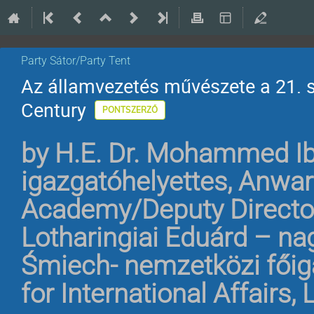
Party Sátor/Party Tent
Az államvezetés művészete a 21. s
Century
PONTSZERZŐ
by
H.E. Dr. Mohammed Ibr
igazgatóhelyettes, Anwa
Academy/Deputy Directo
Lotharingiai Eduárd – n
Śmiech- nemzetközi főig
for International Affairs,