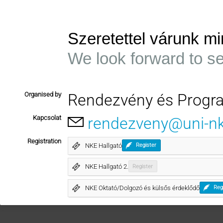
Szeretettel várunk mi
We look forward to s
Organised by
Rendezvény és Progr
Kapcsolat
rendezveny@uni-n
Registration
NKE Hallgató
Register
NKE Hallgató 2.
Register
NKE Oktató/Dolgozó és külsős érdeklődő
Reg