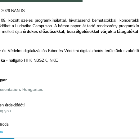
2026-BAN IS
09. között széles programkínálattal, hivatásrendi bemutatókkal, koncerte
ődőket a Ludovika Campuson. A három napon át tartó rendezvény programkín
 mellett újra
érdekes előadásokkal, beszélgetésekkel várjuk a látogatókat
 és Védelmi digitalizációs Kiber és Védelmi digitalizációs területünk szakért
nika
- hallgató HHK NBSZK, NKE
yar.
resentation: Hungarian.
en érdeklődőt!
ng you.
Iroda
hu