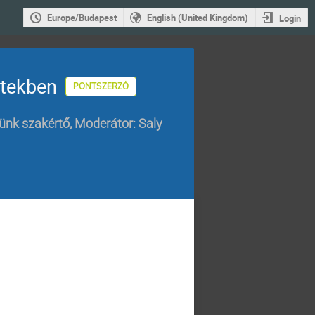
Europe/Budapest
English (United Kingdom)
Login
etekben
PONTSZERZŐ
tünk szakértő
,
Moderátor: Saly