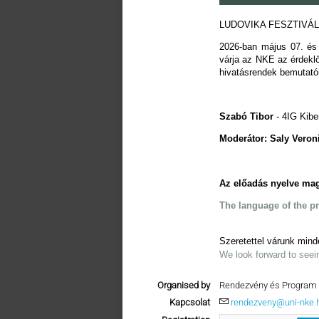
LUDOVIKA FESZTIVÁL 
2026-ban május 07. és 
várja az NKE az érdekl
hivatásrendek bemutatói
Szabó Tibor
- 4IG Kiber
Moderátor: Saly Vero
Az előadás nyelve mag
The language of the p
Szeretettel várunk mind
We look forward to seei
Organised by
Rendezvény és Program 
Kapcsolat
rendezveny@uni-nke.