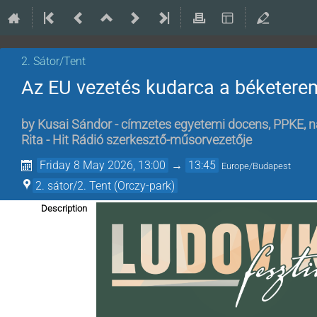
2. Sátor/Tent
Az EU vezetés kudarca a béketere
by
Kusai Sándor - címzetes egyetemi docens, PPKE, 
Rita - Hit Rádió szerkesztő-műsorvezetője
Friday 8 May 2026, 13:00
→
13:45
Europe/Budapest
2. sátor/2. Tent (Orczy-park)
Description