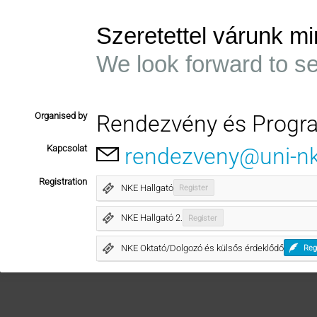
Szeretettel várunk mi
We look forward to s
Organised by
Rendezvény és Progr
Kapcsolat
rendezveny@uni-n
Registration
NKE Hallgató
Register
NKE Hallgató 2.
Register
NKE Oktató/Dolgozó és külsős érdeklődő
Reg