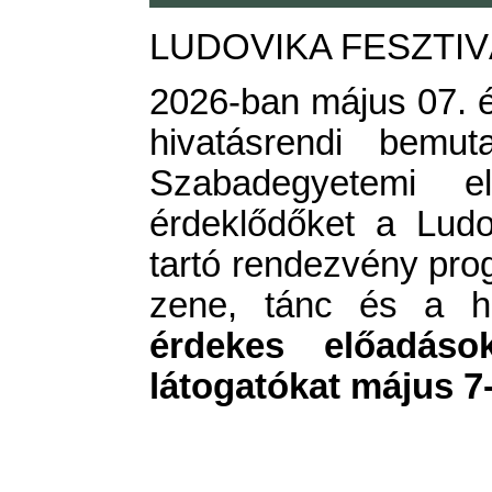
LUDOVIKA FESZTIVÁ
2026-ban május 07. és
hivatásrendi bemut
Szabadegyetemi 
érdeklődőket a Lud
tartó rendezvény pro
zene, tánc és a hi
érdekes előadások
látogatókat május 7-