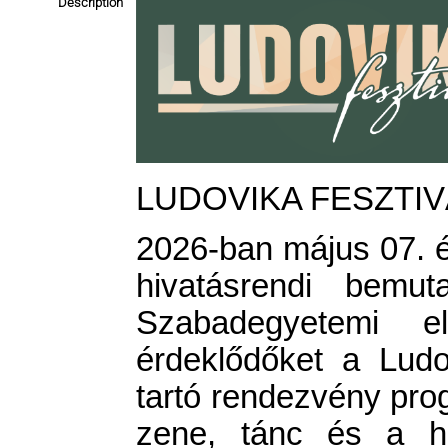
Description
LUDOVIKA FESZTIVÁ
2026-ban május 07. és
hivatásrendi bemut
Szabadegyetemi 
érdeklődőket a Lud
tartó rendezvény pro
zene, tánc és a hi