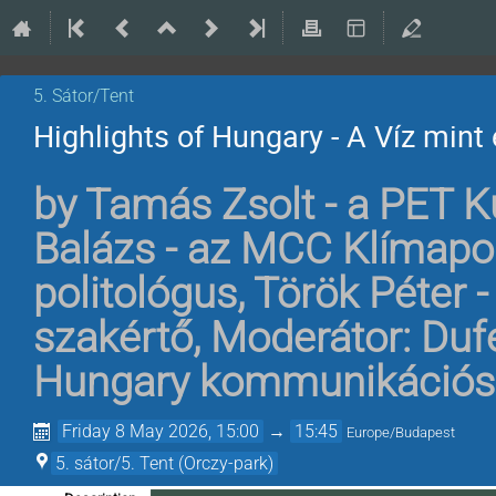
5. Sátor/Tent
Highlights of Hungary - A Víz mint 
by
Tamás Zsolt - a PET K
Balázs - az MCC Klímapoli
politológus
,
Török Péter 
szakértő
,
Moderátor: Dufe
Hungary kommunikációs
Friday 8 May 2026, 15:00
→
15:45
Europe/Budapest
5. sátor/5. Tent (Orczy-park)