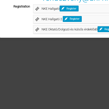
Registration
NKE Hallgató
Register
NKE Hallgató 2.
Register
NKE Oktató/Dolgozó és külsős érdeklődő
Reg