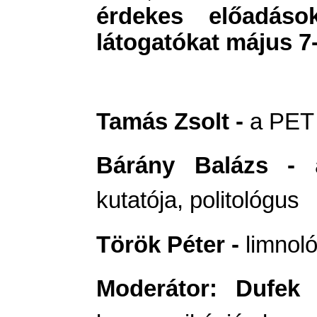
érdekes előadások
látogatókat május 7-
Tamás Zsolt -
a PET
Bárány Balázs -
kutatója, politológus
Török Péter -
limnol
Moderátor: Dufek