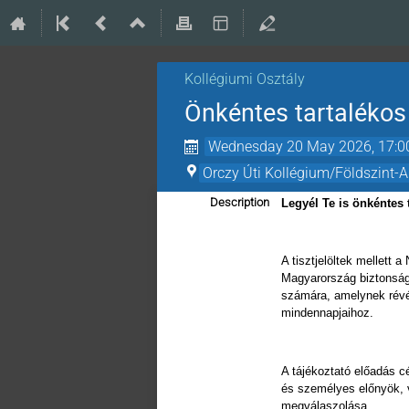
Kollégiumi Osztály
Önkéntes tartalékos
Wednesday 20 May 2026, 17:0
Orczy Úti Kollégium/Földszint-A
Description
Legyél Te is önkéntes 
A tisztjelöltek mellett 
Magyarország biztonságá
számára, amelynek révé
mindennapjaihoz.
A tájékoztató előadás c
és személyes előnyök, v
megválaszolása.