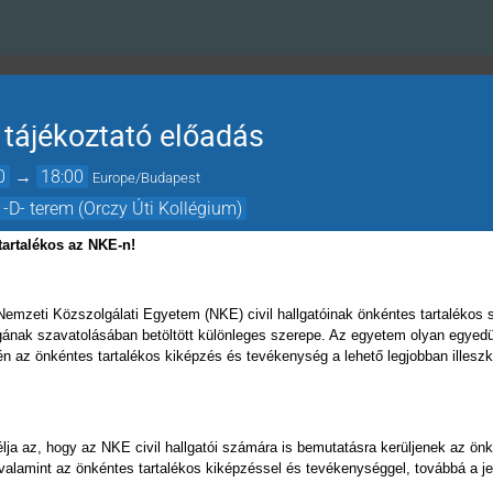
 tájékoztató előadás
0
→
18:00
Europe/Budapest
 -D- terem (Orczy Úti Kollégium)
tartalékos az NKE-n!
a Nemzeti Közszolgálati Egyetem (NKE) civil hallgatóinak önkéntes tartalékos 
nak szavatolásában betöltött különleges szerepe. Az egyetem olyan egyedülál
n az önkéntes tartalékos kiképzés és tevékenység a lehető legjobban illesz
élja az, hogy az NKE civil hallgatói számára is bemutatásra kerüljenek az ön
alamint az önkéntes tartalékos kiképzéssel és tevékenységgel, továbbá a j