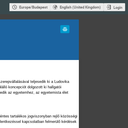
Europe/Budapest
English (United Kingdom)
Login
szerepvállalásával teljesedik ki a Ludovika
ló koncepciót dolgozott ki hallgatói
kedik az egyetemhez, az egyetemista élet
kéntes tartalékos jogviszonyban rejlő közösségi
elentkezéssel kapcsolatban felmerülő kérdések