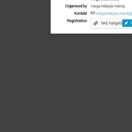
Organised by
Varga Mátyás Károly
Kontakt
Varga.Matyas.Karoly
Registration
NKE hallgató