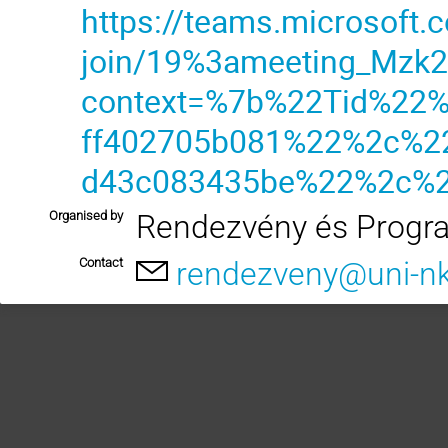
https://teams.microsoft.
join/19%3ameeting_Mz
context=%7b%22Tid%22%
ff402705b081%22%2c%22
d43c083435be%22%2c%2
Organised by
Rendezvény és Progr
Contact
rendezveny@uni-n