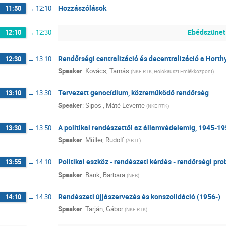
Hozzászólások
11:50
→
12:10
Ebédszünet
12:10
→
12:30
Rendőrségi centralizáció és decentralizáció a Horth
12:30
→
13:10
Speaker
:
Kovács, Tamás
(
NKE RTK, Holokauszt Emlékközpont
)
Tervezett genocídium, közreműködő rendőrség
13:10
→
13:30
Speaker
:
Sipos , Máté Levente
(
NKE RTK
)
A politikai rendészettől az államvédelemig, 1945-1
13:30
→
13:50
Speaker
:
Müller, Rudolf
(
ÁBTL
)
Politikai eszköz - rendészeti kérdés - rendőrségi pro
13:55
→
14:10
Speaker
:
Bank, Barbara
(
NEB
)
Rendészeti újjászervezés és konszolidáció (1956-)
14:10
→
14:30
Speaker
:
Tarján, Gábor
(
NKE RTK
)