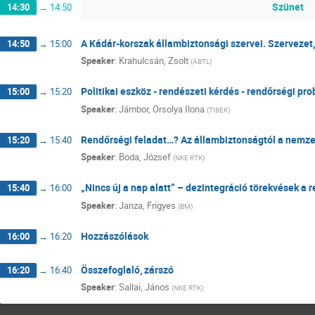
Szünet
14:30
→
14:50
A Kádár-korszak állambiztonsági szervei. Szerveze
14:50
→
15:00
Speaker
:
Krahulcsán, Zsolt
(
ÁBTL
)
Politikai eszköz - rendészeti kérdés - rendőrségi pr
15:00
→
15:20
Speaker
:
Jámbor, Orsolya Ilona
(
TIBEK
)
Rendőrségi feladat…? Az állambiztonságtól a nemze
15:20
→
15:40
Speaker
:
Boda, József
(
NKE RTK
)
„Nincs új a nap alatt” – dezintegráció törekvések a 
15:40
→
16:00
Speaker
:
Janza, Frigyes
(
BM
)
Hozzászólások
16:00
→
16:20
Összefoglaló, zárszó
16:20
→
16:40
Speaker
:
Sallai, János
(
NKE RTK
)