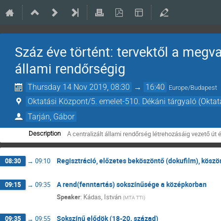
Száz éve történt: tervektől a megv
állami rendőrségig
Thursday 14 Nov 2019, 08:30
→
16:40
Europe/Budapest
Oktatási Központ/5. emelet-510. Dékáni tárgyaló (Oktat
Tarján, Gábor
A centralizált állami rendőrség létrehozásáig vezető ú
Description
Regisztráció, előzetes beköszöntő (dokufilm), köszö
08:30
→
09:10
A rend(fenntartás) sokszínűsége a középkorban
09:15
→
09:35
Speaker
:
Kádas, István
(
MTA TTI
)
Sokszínű elődök (18-20. század)
09:35
→
09:55