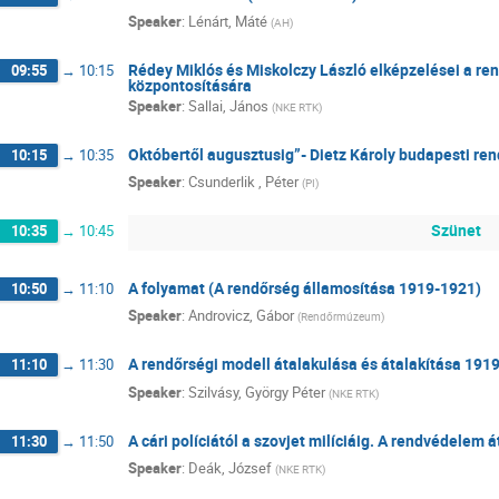
Speaker
:
Lénárt, Máté
(
AH
)
Rédey Miklós és Miskolczy László elképzelései a re
09:55
→
10:15
központosítására
Speaker
:
Sallai, János
(
NKE RTK
)
Októbertől augusztusig”- Dietz Károly budapesti re
10:15
→
10:35
Speaker
:
Csunderlik , Péter
(
PI
)
Szünet
10:35
→
10:45
A folyamat (A rendőrség államosítása 1919-1921)
10:50
→
11:10
Speaker
:
Androvicz, Gábor
(
Rendőrmúzeum
)
A rendőrségi modell átalakulása és átalakítása 191
11:10
→
11:30
Speaker
:
Szilvásy, György Péter
(
NKE RTK
)
A cári políciától a szovjet milíciáig. A rendvédelem
11:30
→
11:50
Speaker
:
Deák, József
(
NKE RTK
)