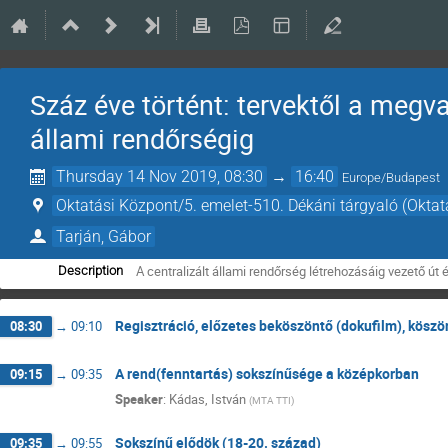
Száz éve történt: tervektől a megv
állami rendőrségig
Thursday 14 Nov 2019, 08:30
→
16:40
Europe/Budapest
Oktatási Központ/5. emelet-510. Dékáni tárgyaló (Oktat
Tarján, Gábor
A centralizált állami rendőrség létrehozásáig vezető ú
Description
Regisztráció, előzetes beköszöntő (dokufilm), köszö
08:30
→
09:10
A rend(fenntartás) sokszínűsége a középkorban
09:15
→
09:35
Speaker
:
Kádas, István
(
MTA TTI
)
Sokszínű elődök (18-20. század)
09:35
→
09:55