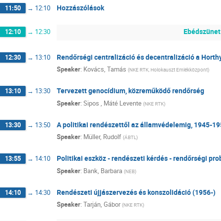
Hozzászólások
11:50
→
12:10
Ebédszünet
12:10
→
12:30
Rendőrségi centralizáció és decentralizáció a Horth
12:30
→
13:10
Speaker
:
Kovács, Tamás
(
NKE RTK, Holokauszt Emlékközpont
)
Tervezett genocídium, közreműködő rendőrség
13:10
→
13:30
Speaker
:
Sipos , Máté Levente
(
NKE RTK
)
A politikai rendészettől az államvédelemig, 1945-1
13:30
→
13:50
Speaker
:
Müller, Rudolf
(
ÁBTL
)
Politikai eszköz - rendészeti kérdés - rendőrségi pro
13:55
→
14:10
Speaker
:
Bank, Barbara
(
NEB
)
Rendészeti újjászervezés és konszolidáció (1956-)
14:10
→
14:30
Speaker
:
Tarján, Gábor
(
NKE RTK
)