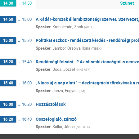
Szünet
14:30
→
14:50
A Kádár-korszak állambiztonsági szervei. Szerveze
14:50
→
15:00
Speaker
:
Krahulcsán, Zsolt
(
ÁBTL
)
Politikai eszköz - rendészeti kérdés - rendőrségi pr
15:00
→
15:20
Speaker
:
Jámbor, Orsolya Ilona
(
TIBEK
)
Rendőrségi feladat…? Az állambiztonságtól a nemze
15:20
→
15:40
Speaker
:
Boda, József
(
NKE RTK
)
„Nincs új a nap alatt” – dezintegráció törekvések a 
15:40
→
16:00
Speaker
:
Janza, Frigyes
(
BM
)
Hozzászólások
16:00
→
16:20
Összefoglaló, zárszó
16:20
→
16:40
Speaker
:
Sallai, János
(
NKE RTK
)