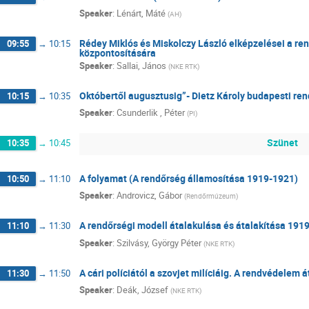
Speaker
:
Lénárt, Máté
(
AH
)
Rédey Miklós és Miskolczy László elképzelései a re
09:55
→
10:15
központosítására
Speaker
:
Sallai, János
(
NKE RTK
)
Októbertől augusztusig”- Dietz Károly budapesti re
10:15
→
10:35
Speaker
:
Csunderlik , Péter
(
PI
)
Szünet
10:35
→
10:45
A folyamat (A rendőrség államosítása 1919-1921)
10:50
→
11:10
Speaker
:
Androvicz, Gábor
(
Rendőrmúzeum
)
A rendőrségi modell átalakulása és átalakítása 191
11:10
→
11:30
Speaker
:
Szilvásy, György Péter
(
NKE RTK
)
A cári políciától a szovjet milíciáig. A rendvédelem
11:30
→
11:50
Speaker
:
Deák, József
(
NKE RTK
)