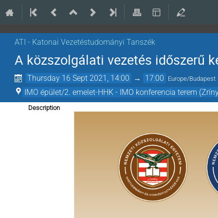
ATI - Katonai Vezetéstudományi Tanszék
A közszolgálati vezetés időszerű k
Thursday 16 Sept 2021, 14:00
→
17:00
Europe/Budapest
IMO épület/2. emelet-HHK - IMO konferencia terem (Zrí
Description