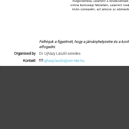
Felhívjuk a figyelmét, hogy a járványhelyzetre és a ko
elfogadni.
Organised by
Dr. Ujházy László ezredes
Kontakt
ujhazy.laszlo@uni-nke.hu