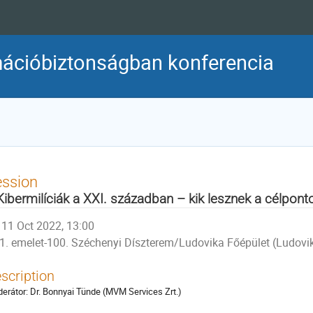
rmációbiztonságban konferencia
ession
 Kibermilíciák a XXI. században – kik lesznek a célpont
11 Oct 2022, 13:00
1. emelet-100. Széchenyi Díszterem/Ludovika Főépület (Ludovi
scription
erátor: Dr. Bonnyai Tünde (MVM Services Zrt.)