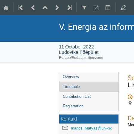
V. Energia az info
11 October 2022
Ludovika Főépület
Europe/Budapest timezone
Event
S
Overview
menu
I.
Timetable
Contribution List
Registration
De
Kontakt
Mod
Inancsi.Matyas@uni-nke.hu