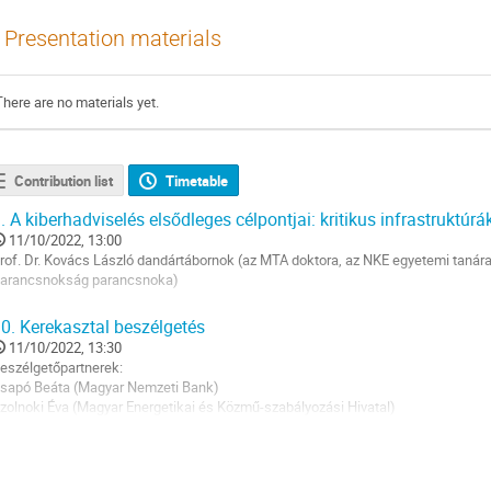
Presentation materials
There are no materials yet.
Contribution list
Timetable
.
A kiberhadviselés elsődleges célpontjai: kritikus infrastruktúrá
11/10/2022, 13:00
rof. Dr. Kovács László dandártábornok (az MTA doktora, az NKE egyetemi tanár
arancsnokság parancsnoka)
o
0.
Kerekasztal beszélgetés
o
11/10/2022, 13:30
ontribution
eszélgetőpartnerek:
age
sapó Beáta (Magyar Nemzeti Bank)
zolnoki Éva (Magyar Energetikai és Közmű-szabályozási Hivatal)
rof. Dr. Kovács László dandártábornok (Nemzeti Közszolgálati Egyetem, Magya
o
o