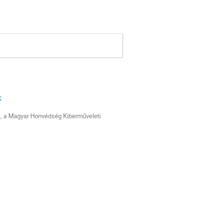
k
a, a Magyar Honvédség Kiberműveleti
r Honvédség)