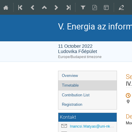
V. Energia az info
11 October 2022
Ludovika Főépület
Europe/Budapest timezone
Event
S
Overview
menu
IV
Timetable
Contribution List
Registration
De
Kontakt
Mod
Inancsi.Matyas@uni-nke.hu