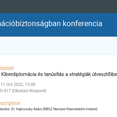
rmációbiztonságban konferencia
ession
. Kiberdiplomácia és tanúsítás a stratégiák útvesztőib
11 Oct 2022, 13:00
O-417 (Oktatási Központ)
scription
erátor: Dr. Vajkovszky Ádám (NBSZ Nemzeti Kibervédelmi Intézet)