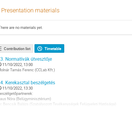
Presentation materials
There are no materials yet.
Contribution list
Timetable
3.
Normatívák útvesztője
11/10/2022, 13:00
olnár Tamás Ferenc (CCLab Kft.)
o
4.
Kerekasztal beszélgetés
o
11/10/2022, 13:30
ontribution
eszélgetőpartnerek:
age
aus Nóra (Belügyminisztérium)
r. Bencsik Balázs (Szabályozott Tevékenységek Felügyeleti Hatósága)
orváth Péter Tamás (Külgazdasági és Külügyminisztérium)
o
o
ontribution