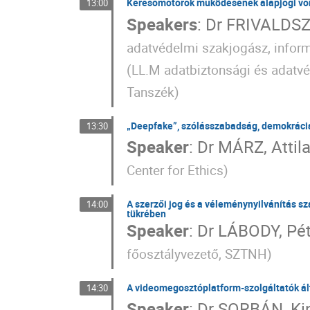
Keresőmotorok működésének alapjogi vo
13:00
Speakers
:
Dr
FRIVALDSZ
adatvédelmi szakjogász, inform
(
LL.M adatbiztonsági és adatvé
Tanszék
)
„Deepfake”, szólásszabadság, demokrácia: 
13:30
Speaker
:
Dr
MÁRZ, Attil
Center for Ethics
)
A szerzői jog és a véleménynyilvánítás 
14:00
tükrében
Speaker
:
Dr
LÁBODY, Pét
főosztályvezető, SZTNH
)
A videomegosztóplatform-szolgáltatók ál
14:30
Speaker
:
Dr
SORBÁN, Ki