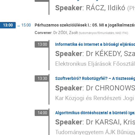
Speaker
:
RÁCZ, Ildikó
(
Ph
Párhuzamos szekcióülések I.: 05. MI a jogalkalmazás
13:00
→
15:00
Convener
:
Dr
ZŐDI, Zsolt
(
tudományos főmunkatárs, NKE ITKI
)
Informatika és internet a bírósági eljárá
13:00
Speaker
:
Dr
KÉKEDY, Sz
Elektronikus Eljárások Főosztá
Szoftverbíró? Robotügyfél? – A tisztesség
13:30
Speaker
:
Dr
CHRONOWSK
Kar Közjogi és Rendészeti Jog
Algoritmikus döntéshozatal a büntető ig
14:00
Speaker
:
Dr
KARSAI, Kris
Tudományegyetem ÁJK Bűnügyi