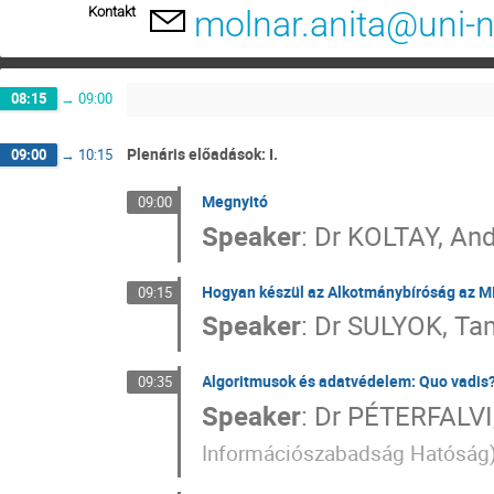
Kontakt
molnar.anita@uni-
08:15
→
09:00
Plenáris előadások: I.
09:00
→
10:15
Megnyitó
09:00
Speaker
:
Dr
KOLTAY, An
Hogyan készül az Alkotmánybíróság az MI 
09:15
Speaker
:
Dr
SULYOK, Ta
Algoritmusok és adatvédelem: Quo vadis
09:35
Speaker
:
Dr
PÉTERFALVI,
Információszabadság Hatóság