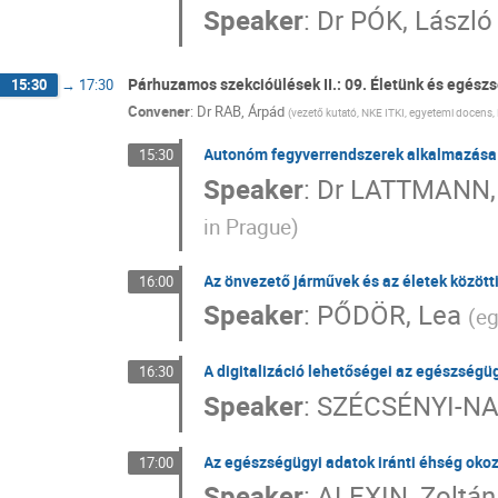
Speaker
:
Dr
PÓK, László
Párhuzamos szekcióülések II.: 09. Életünk és egész
15:30
→
17:30
Convener
:
Dr
RAB, Árpád
(
vezető kutató, NKE ITKI, egyetemi docens,
Autonóm fegyverrendszerek alkalmazása és
15:30
Speaker
:
Dr
LATTMANN,
in Prague
)
Az önvezető járművek és az életek között
16:00
Speaker
:
PŐDÖR, Lea
(
eg
A digitalizáció lehetőségei az egészségü
16:30
Speaker
:
SZÉCSÉNYI-NAG
Az egészségügyi adatok iránti éhség okoz
17:00
Speaker
:
ALEXIN, Zoltán