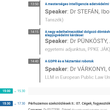
A mesterséges intelligencia adatvédelmi
13:50
Speaker
:
Dr
STEFÁN, Ibo
Tanszék
)
A nagy adathalmazokkal dolgozó döntéshoz
14:15
alapjogvédelmi kérdései
Speaker
:
Dr
PÜNKÖSTY, 
egyetemi adjunktus, PPKE JÁK
A GDPR és a háztartási robotok
14:40
Speaker
:
Dr
VÁRKONYI, G
LLM in European Public Law Uni
15:00
→
15:30
Párhuzamos szekcióülések II.: 07. Cégek, fogyasztó
15:30
→
17:30
Convener
:
Dr
ESZTERI , Dániel
(
főosztályvezető-helyettes, NAIH
)