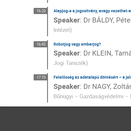
Alapjog-e a jogosítvány, avagy vezethet-
16:20
Speaker
:
Dr
BÁLDY, Péte
Intézet
)
Robotjog vagy emberjog?
16:45
Speaker
:
Dr
KLEIN, Tam
Jogi Tanszék
)
Felelősség az adatalapú döntésért – a jel
17:10
Speaker
:
Dr
NAGY, Zoltá
Bűnügyi – Gazdaságvédelmi – 