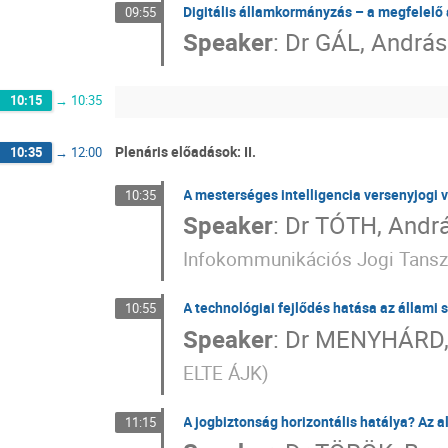
Digitális államkormányzás – a megfelelő
09:55
Speaker
:
Dr
GÁL, András
10:15
→
10:35
Plenáris előadások: II.
10:35
→
12:00
A mesterséges intelligencia versenyjogi 
10:35
Speaker
:
Dr
TÓTH, Andr
Infokommunikációs Jogi Tansz
A technológiai fejlődés hatása az állami 
10:55
Speaker
:
Dr
MENYHÁRD, 
ELTE ÁJK
)
A jogbiztonság horizontális hatálya? Az
11:15