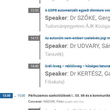
A GDPR automatizált egyedi döntésre von
13:50
Speaker
:
Dr
SZŐKE, Gerg
Tudományegyetem ÁJK Közigaz
Az autonóm nem-emberi cselekvés jogi m
14:15
Speaker
:
Dr
UDVARY, Sá
Tanszék
)
Grál-lovag – rablólovag – hűséges katon
14:40
Speaker
:
Dr
KERTÉSZ, G
Főiskola
)
Párhuzamos szekcióülések I.: 03. MI és a kommunik
13:00
→
15:00
Convener
:
NÁDORI, Péter
(
kutató, NKE ITKI
)