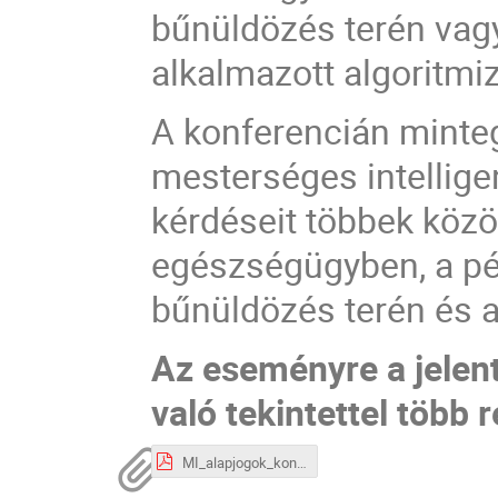
bűnüldözés terén vag
alkalmazott algoritmi
A konferencián minteg
mesterséges intellige
kérdéseit többek közö
egészségügyben, a pé
bűnüldözés terén és 
Az eseményre a jelent
való tekintettel több 
MI_alapjogok_konf_plakat.pdf