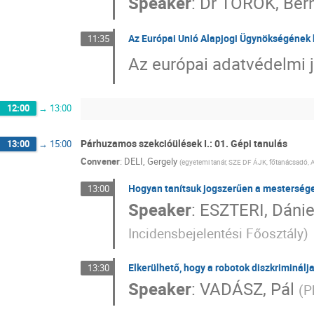
Speaker
:
Dr
TÖRÖK, Ber
Az Európai Unió Alapjogi Ügynökségének
11:35
Az európai adatvédelmi 
12:00
→
13:00
Párhuzamos szekcióülések I.: 01. Gépi tanulás
13:00
→
15:00
Convener
:
DELI, Gergely
(
egyetemi tanár, SZE DF ÁJK, főtanácsadó,
Hogyan tanítsuk jogszerűen a mestersége
13:00
Speaker
:
ESZTERI, Dánie
Incidensbejelentési Főosztály
)
Elkerülhető, hogy a robotok diszkriminál
13:30
Speaker
:
VADÁSZ, Pál
(
P