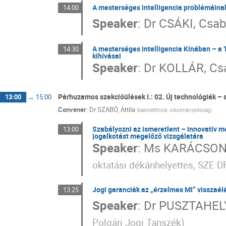
A mesterséges intelligencia problémáinak
14:00
Speaker
:
Dr
CSÁKI, Csa
A mesterséges intelligencia Kínában – a
14:30
kihívásai
Speaker
:
Dr
KOLLÁR, Cs
Párhuzamos szekcióülések I.: 02. Új technológiák – 
13:00
→
15:00
Convener
:
Dr
SZABÓ, Attila
(
kabinetfőnök, Alkotmánybíróság
)
Szabályozni az ismeretlent – innovatív m
13:00
jogalkotást megelőző vizsgálatára
Speaker
:
Ms
KARÁCSONY
oktatási dékánhelyettes, SZE 
Jogi garanciák az „érzelmes MI” visszaé
13:25
Speaker
:
Dr
PUSZTAHELY
Polgári Jogi Tanszék
)