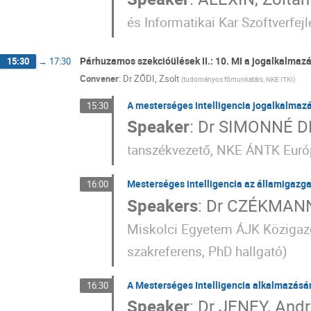
és Informatikai Kar Szoftverfej
Párhuzamos szekcióülések II.: 10. MI a jogalkalmazá
15:30
→
17:30
Convener
:
Dr
ZŐDI, Zsolt
(
tudományos főmunkatárs, NKE ITKI
)
A mesterséges intelligencia jogalkalmazá
15:30
Speaker
:
Dr
SIMONNÉ DR
tanszékvezető, NKE ÁNTK Euró
Mesterséges intelligencia az államigazg
16:00
Speakers
:
Dr
CZÉKMANN,
Miskolci Egyetem ÁJK Közigaz
szakreferens, PhD hallgató
)
A Mesterséges Intelligencia alkalmazásán
16:30
Speaker
:
Dr
JENEY, And