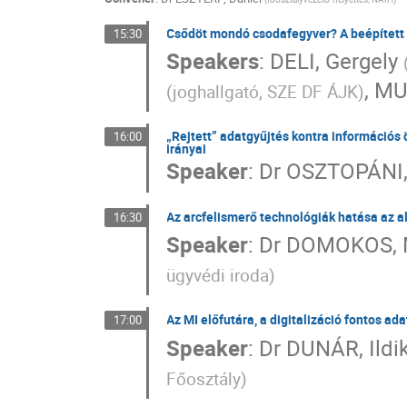
Csődöt mondó csodafegyver? A beépített 
15:30
Speakers
:
DELI, Gergely
,
MU
(
joghallgató, SZE DF ÁJK
)
„Rejtett” adatgyűjtés kontra információs
16:00
irányai
Speaker
:
Dr
OSZTOPÁNI, 
Az arcfelismerő technológiák hatása az a
16:30
Speaker
:
Dr
DOMOKOS, 
ügyvédi iroda
)
Az MI előfutára, a digitalizáció fontos a
17:00
Speaker
:
Dr
DUNÁR, Ildi
Főosztály
)