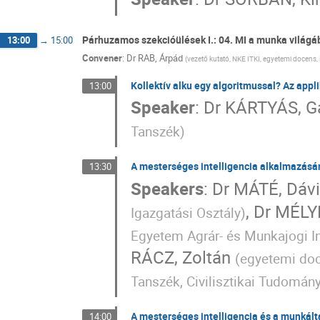
Párhuzamos szekcióülések I.: 04. MI a munka világ
13:00
→
15:00
Convener
:
Dr
RAB, Árpád
(
vezető kutató, NKE ITKI, egyetemi docens,
Kollektív alku egy algoritmussal? Az app
13:00
Speaker
:
Dr
KÁRTYÁS, G
Tanszék
)
A mesterséges intelligencia alkalmazásá
13:30
Speakers
:
Dr
MÁTÉ, Dávi
,
Dr
MÉLYP
Igazgatási Osztály
)
Egyetem Agrár- és Munkajogi In
RÁCZ, Zoltán
(
egyetemi doc
Tanszék, Civilisztikai Tudomán
A mesterséges intelligencia és a munkált
14:00