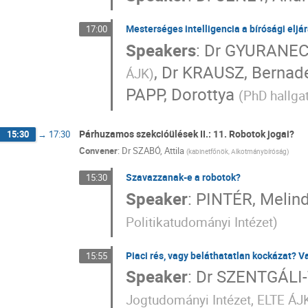
Mesterséges intelligencia a bírósági eljá
17:00
Speakers
:
Dr
GYURANECZ
,
Dr
KRAUSZ, Bernade
ÁJK
)
PAPP, Dorottya
(
PhD hallga
Párhuzamos szekcióülések II.: 11. Robotok jogai?
15:30
→
17:30
Convener
:
Dr
SZABÓ, Attila
(
kabinetfőnök, Alkotmánybíróság
)
Szavazzanak-e a robotok?
15:30
Speaker
:
PINTÉR, Melin
Politikatudományi Intézet
)
Piaci rés, vagy beláthatatlan kockázat? 
15:55
Speaker
:
Dr
SZENTGÁLI-
Jogtudományi Intézet, ELTE ÁJ