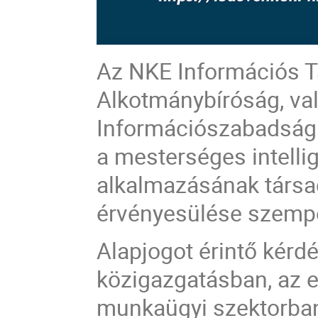
Az NKE Információs T
Alkotmánybíróság, va
Információszabadság 
a mesterséges intelli
alkalmazásának társa
érvényesülése szempon
Alapjogot érintő kérd
közigazgatásban, az 
munkaügyi szektorban,