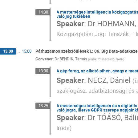
A mesterséges intelligencia közigazgatás
14:30
való jog tükrében
Speaker
:
Dr
HOHMANN, 
Közigazgatási Jogi Tanszék – 
Párhuzamos szekcióülések I.: 06. Big Data-adatkeze
13:00
→
15:00
Convener
:
Dr
BENDIK, Tamás
(
elnöki főtanácsadó, NAIH
)
A gép forog, az alkotó pihen, avagy a me
13:00
Speaker
:
NECZ, Dániel
(
ü
szakjogász, adatbiztonsági és
A mesterséges intelligencia és a digitál
13:25
való jogra, illetve GDPR szerepe napjain
Speaker
:
Dr
TÓÁSÓ, Báli
Iroda
)