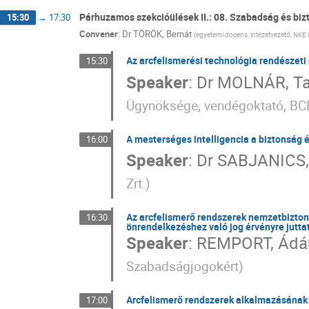
Párhuzamos szekcióülések II.: 08. Szabadság és bi
15:30
→
17:30
Convener
:
Dr
TÖRÖK, Bernát
(
egyetemi docens, intézetvezető, NKE 
Az arcfelismerési technológia rendészeti
15:30
Speaker
:
Dr
MOLNÁR, T
Ügynöksége, vendégoktató, BC
A mesterséges intelligencia a biztonság 
16:00
Speaker
:
Dr
SABJANICS, 
Zrt.
)
Az arcfelismerő rendszerek nemzetbizton
16:30
önrendelkezéshez való jog érvényre jutt
Speaker
:
REMPORT, Ád
Szabadságjogokért
)
Arcfelismerő rendszerek alkalmazásának
17:00