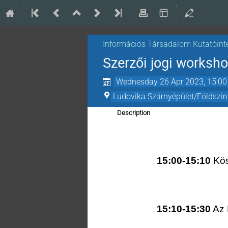
Információs Társadalom Kutatóint
Szerzői jogi worksh
Wednesday 26 Apr 2023, 15:00
Ludovika Szárnyépület/Földszin
Description
15:00-15:10
Kös
15:10-15:30
Az 