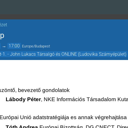
ézet
op
→
17:00
Europe/Budapest
t-1. - John Lukacs Társalgó és ONLINE (Ludovika Szárnyépület)
zöntő, bevezető gondolatok
Lábody Péter
, NKE Információs Társadalom Kuta
Európai Unió adatstratégiája es annak végrehajtása
Tóth Andrea
Európai Bizottság, DG CNECT, Direc