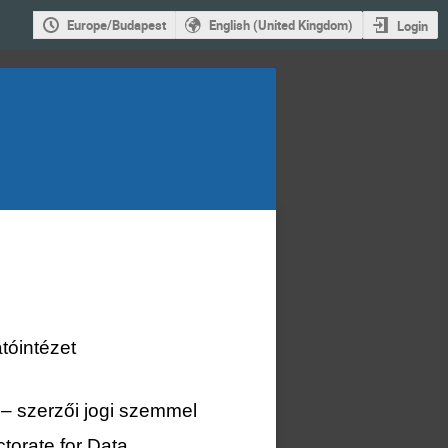
Europe/Budapest
English (United Kingdom)
Login
tóintézet
 – szerzői jogi szemmel
torate for Data