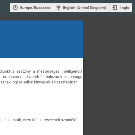
Europe/Budapest
English (United Kingdom)
Login
Adjunktus asszony a mesterséges intelligencia
nformációs rendszerek és hálózatok biztonsága
ának jogi és etikai kihívásait a közszférában.
ás limitált, ezért kérjük részvételi szándékát