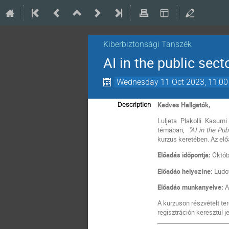
Kiberbiztonsági Tanszék
AI in the public sec
Wednesday 11 Oct 2023, 11:00
Kedves Hallgatók,
Description
Luljeta Plakolli Kasum
témában,
"AI in the Pu
kurzus keretében. Az elő
Előadás időpontja:
Októb
Előadás helyszíne:
Ludov
Előadás munkanyelve:
A
A kurzuson részvételt te
regisztráción keresztül j