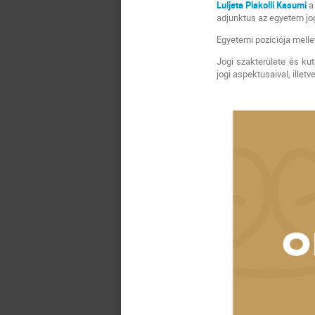
Luljeta Plakolli Kasumi
a
adjunktus az egyetem jog
Egyetemi pozíciója melle
Jogi szakterülete és kut
jogi aspektusaival, illetv