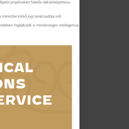
lgatói projektekért felelős dékánhelyettese,
 miniszter külső jogi tanácsadója volt.
eretében foglalkozik a mesterséges intelligencia