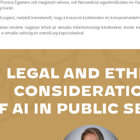
 Pristina Egyetem volt megbízott rektora, volt Nemzetközi együttműködési és Hal
i karán.
tt jogász, melyből kiemelendő, hogy a koszovói közlekedési és környezetvédelmi
atási területe nagyban lefedi az aktuális kiberbiztonsági kérdéseket, ennek k
e a virtuális valóság és szerzői jog kapcsolatával.