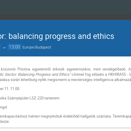
tor: balancing progress and ethics
→
13:00
Europe/Budapest
i koszovói Pristina egyetemről érkezik egyetemünkre, mint vendégelőadó. 
blic Sector: Balancing Progress and Ethics"
címmel fog előadni a HKHIRA55 - I
adása során lehetőség nyílik megismerni a mesterséges intelligencia alkalmazás
er 11. 11:00
ika Szárnyépület LSZ-220 tanterem
ngol
remkapacitáshoz mérten megnyitottuk érdeklődő hallgatók számára. Teremkapacit
elezze.