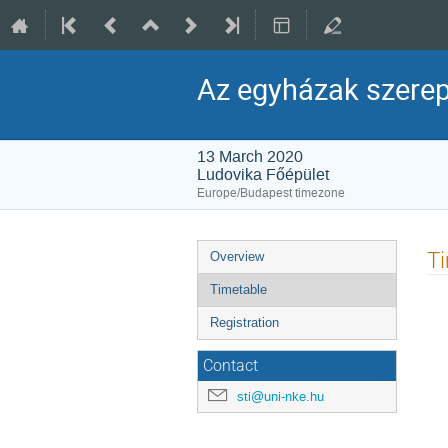
Az egyházak szerepe
13 March 2020
Ludovika Főépület
Europe/Budapest timezone
Event
T
Overview
menu
Timetable
Registration
Contact
sti@uni-nke.hu