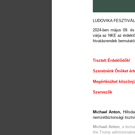
LUDOVIKA FESZTIVÁL 
2024-ben május 09. és 
várja az NKE az érdekl
hivatásrendek bemutatói
Tisztelt Érdeklődők!
Szeretnénk Önöket érte
Megértésüket köszönj
Szervezők
Michael Anton,
Hillsd
nemzetbiztonsági tisztv
Michael Anton
, a lectu
the Trump administratio