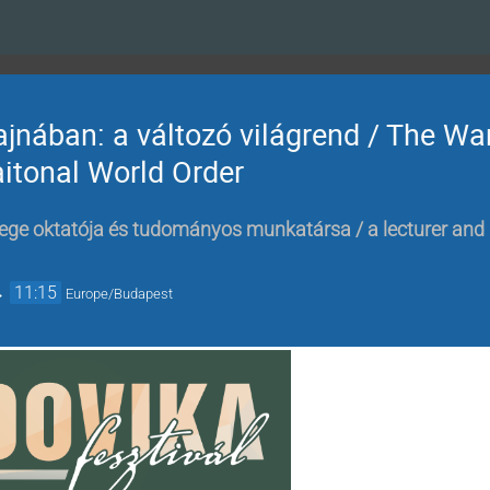
nában: a változó világrend / The War
aitonal World Order
lege oktatója és tudományos munkatársa / a lecturer and r
→
11:15
Europe/Budapest