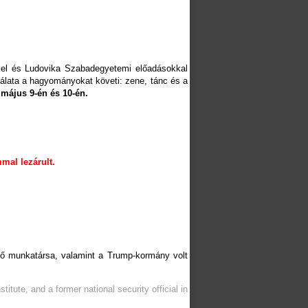
kkel és Ludovika Szabadegyetemi előadásokkal
álata a hagyományokat követi: zene, tánc és a
 május 9-én és 10-én.
mal lezárult.
ető munkatársa, valamint a Trump-kormány volt
titute, and a former national security official in