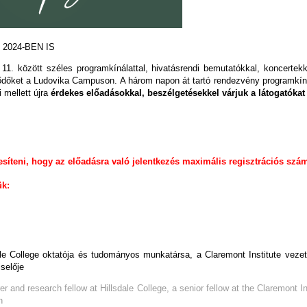
2024-BEN IS
11. között széles programkínálattal, hivatásrendi bemutatókkal, koncerte
ődőket a Ludovika Campuson. A három napon át tartó rendezvény programkín
 mellett újra
érdekes előadásokkal, beszélgetésekkel várjuk a látogatókat
síteni, hogy az előadásra való jelentkezés maximális regisztrációs szám
ük:
ale College oktatója és tudományos munkatársa, a Claremont Institute vez
iselője
rer and research fellow at Hillsdale College, a senior fellow at the Claremont Ins
n