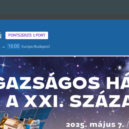
ú
PONTSZERZŐ: 1 PONT
→
16:00
Europe/Budapest